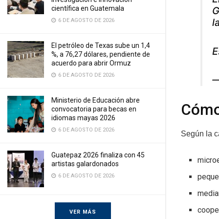
científica en Guatemala
G
l
6 DE AGOSTO DE 2026
El petróleo de Texas sube un 1,4
E
%, a 76,27 dólares, pendiente de
acuerdo para abrir Ormuz
6 DE AGOSTO DE 2026
—
Ministerio de Educación abre
Cómo 
convocatoria para becas en
idiomas mayas 2026
6 DE AGOSTO DE 2026
Según la ca
Guatepaz 2026 finaliza con 45
micro
artistas galardonados
peque
6 DE AGOSTO DE 2026
media
cooper
VER MÁS