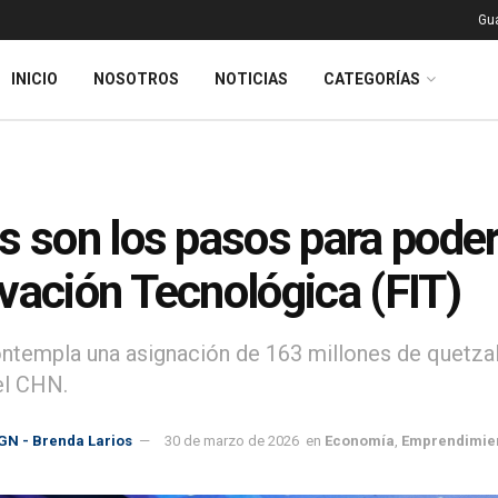
Gu
INICIO
NOSOTROS
NOTICIAS
CATEGORÍAS
s son los pasos para poder
vación Tecnológica (FIT)
ontempla una asignación de 163 millones de quetzal
el CHN.
GN - Brenda Larios
30 de marzo de 2026
en
Economía
,
Emprendimie