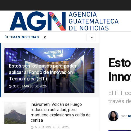
ÚLTIMAS NOTICIAS
Esto
Estos son los pasos para poder
aplicar al Fondo de Innovación
Inno
Tecnológica (FIT)
30 DE MARZO DE 2026
El FIT c
través d
Insivumeh: Volcán de Fuego
reduce su actividad, pero
mantiene explosiones y caída de
por
A
ceniza
6 DE AGOSTO DE 2026