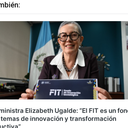
mbién: