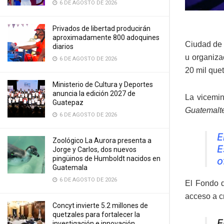
6 DE AGOSTO DE 2026
Privados de libertad producirán
aproximadamente 800 adoquines
Ciudad de 
diarios
u organiza
6 DE AGOSTO DE 2026
20 mil quet
Ministerio de Cultura y Deportes
anuncia la edición 2027 de
La vicemin
Guatepaz
Guatemalte
6 DE AGOSTO DE 2026
E
Zoológico La Aurora presenta a
E
Jorge y Carlos, dos nuevos
pingüinos de Humboldt nacidos en
o
Guatemala
6 DE AGOSTO DE 2026
El Fondo d
acceso a c
Concyt invierte 5.2 millones de
quetzales para fortalecer la
E
investigación e innovación