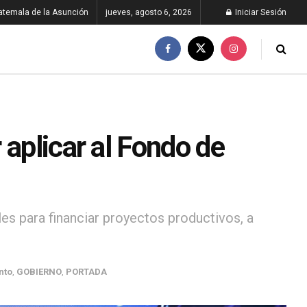
atemala de la Asunción
jueves, agosto 6, 2026
Iniciar Sesión
 aplicar al Fondo de
es para financiar proyectos productivos, a
nto
,
GOBIERNO
,
PORTADA