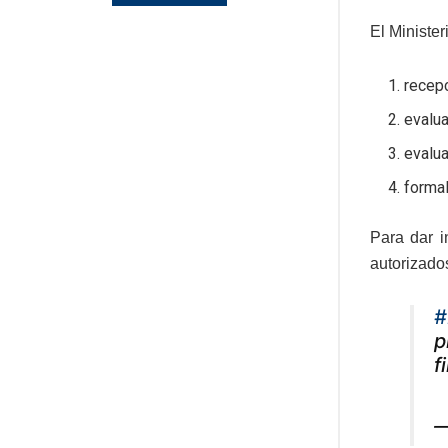
El Ministe
recepc
evalua
evalua
formal
Para dar i
autorizado
#
p
f
—