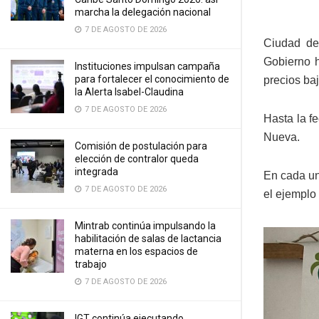
marcha la delegación nacional
7 DE AGOSTO DE 2026
Ciudad de
Gobierno h
Instituciones impulsan campaña
para fortalecer el conocimiento de
precios baj
la Alerta Isabel-Claudina
7 DE AGOSTO DE 2026
Hasta la f
Nueva.
Comisión de postulación para
elección de contralor queda
integrada
En cada un
7 DE AGOSTO DE 2026
el ejemplo 
Mintrab continúa impulsando la
habilitación de salas de lactancia
materna en los espacios de
trabajo
7 DE AGOSTO DE 2026
IGT continúa ejecutando