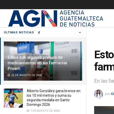
ÚLTIMAS NOTICIAS
Esto
Estos son algunos precios de
medicamentos en las farmacias
far
Proam
25 DE AGOSTO DE 2025
En las f
Alberto González gana bronce en
por
C
los 10 mil metros y suma su
segunda medalla en Santo
Domingo 2026
7 DE AGOSTO DE 2026