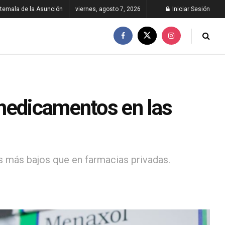
temala de la Asunción
viernes, agosto 7, 2026
Iniciar Sesión
medicamentos en las
 más bajos que en farmacias privadas.