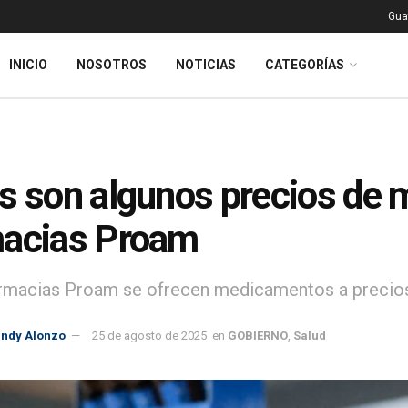
Gua
INICIO
NOSOTROS
NOTICIAS
CATEGORÍAS
s son algunos precios de 
macias Proam
armacias Proam se ofrecen medicamentos a precios
indy Alonzo
25 de agosto de 2025
en
GOBIERNO
,
Salud