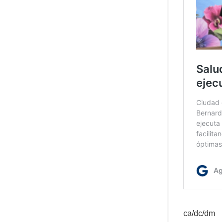
ca/dc/dm