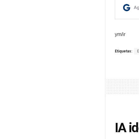
ym/ir
Etiquetas:
IA i