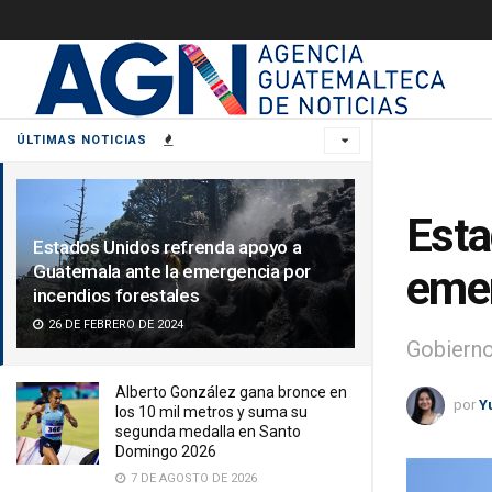
ÚLTIMAS NOTICIAS
Esta
Estados Unidos refrenda apoyo a
Guatemala ante la emergencia por
emer
incendios forestales
26 DE FEBRERO DE 2024
Gobierno
Alberto González gana bronce en
por
Y
los 10 mil metros y suma su
segunda medalla en Santo
Domingo 2026
7 DE AGOSTO DE 2026