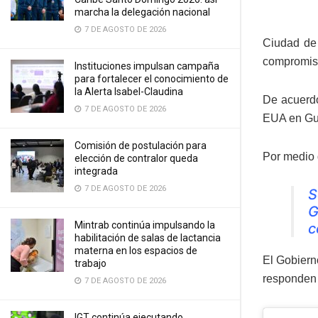
marcha la delegación nacional
7 DE AGOSTO DE 2026
Ciudad de
compromiso
Instituciones impulsan campaña
para fortalecer el conocimiento de
la Alerta Isabel-Claudina
De acuerdo
7 DE AGOSTO DE 2026
EUA en Gu
Comisión de postulación para
Por medio 
elección de contralor queda
integrada
7 DE AGOSTO DE 2026
S
G
Mintrab continúa impulsando la
c
habilitación de salas de lactancia
materna en los espacios de
El Gobiern
trabajo
responden 
7 DE AGOSTO DE 2026
IGT continúa ejecutando