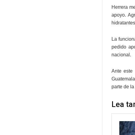
Herrera me
apoyo. Ag
hidratante
La funcion
pedido apo
nacional.
Ante este
Guatemala,
parte de l
Lea ta