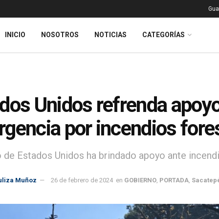
Gua
INICIO
NOSOTROS
NOTICIAS
CATEGORÍAS
dos Unidos refrenda apoyo
gencia por incendios fore
 de Estados Unidos ha brindado apoyo ante incend
uliza Muñoz
26 de febrero de 2024
en
GOBIERNO
,
PORTADA
,
Sacatep