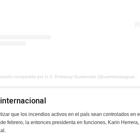
Una publicación compartida por U.S. Embassy Guatemala (@usembassyguatemala)
internacional
tizar que los incendios activos en el país sean controlados en 
de febrero, la entonces presidenta en funciones, Karin Herrera
al.