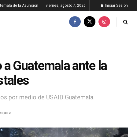
temala de la Asunción
viernes, agosto 7, 2026
Iniciar Sesión
 a Guatemala ante la
stales
ios por medio de USAID Guatemala.
équez