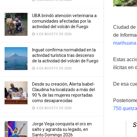
UBA brindó atención veterinaria a
comunidades afectadas por la
actividad del volcán de Fuego
Ciudad de 
6 DE AGOSTO DE 2026
de Informac
marihuana
Inguat confirma normalidad en la
actividad turística tras descenso
Estas acci
de la actividad del volcán de Fuego
ilícitas en
6 DE AGOSTO DE 2026
De esa cue
Desde su creación, Alerta Isabel-
Claudina ha localizado a más del
90 % de las mujeres reportadas
Posteriome
como desaparecidas
750 quetza
6 DE AGOSTO DE 2026
S
Jorge Vega conquista el oro en
salto y agranda su legado, en
Santo Domingo 2026