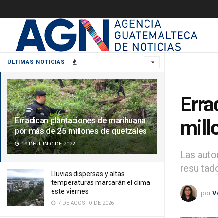
ÚLTIMAS NOTICIAS
Erra
Erradican plantaciones de marihuana
mill
por más de 25 millones de quetzales
19 DE JUNIO DE 2022
Las auto
resultad
Lluvias dispersas y altas
temperaturas marcarán el clima
este viernes
por
V
7 DE AGOSTO DE 2026