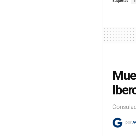
Etiquetas:
Mues
Iber
Consulad
por
A