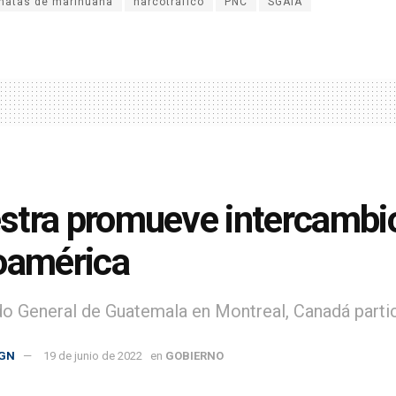
matas de marihuana
narcotráfico
PNC
SGAIA
tra promueve intercambio 
oamérica
o General de Guatemala en Montreal, Canadá partici
GN
19 de junio de 2022
en
GOBIERNO