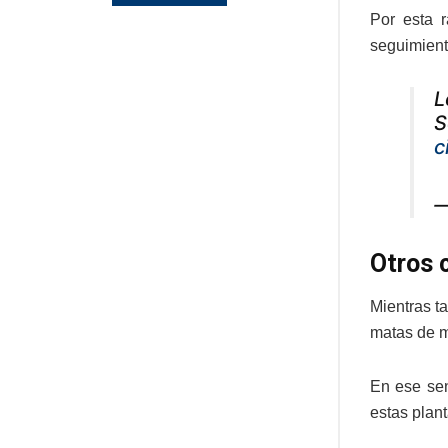
Por esta 
seguimient
L
S
c
—
Otros 
Mientras t
matas de m
En ese sen
estas plant