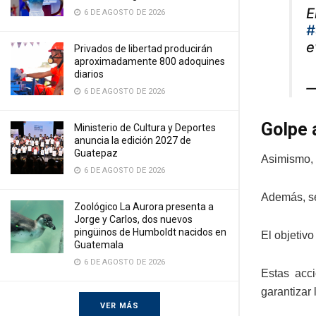
E
6 DE AGOSTO DE 2026
#
e
Privados de libertad producirán
aproximadamente 800 adoquines
diarios
—
6 DE AGOSTO DE 2026
Golpe 
Ministerio de Cultura y Deportes
anuncia la edición 2027 de
Guatepaz
Asimismo, l
6 DE AGOSTO DE 2026
Además, se
Zoológico La Aurora presenta a
Jorge y Carlos, dos nuevos
pingüinos de Humboldt nacidos en
El objetivo
Guatemala
6 DE AGOSTO DE 2026
Estas acci
garantizar 
VER MÁS