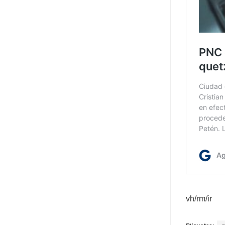
vh/rm/ir