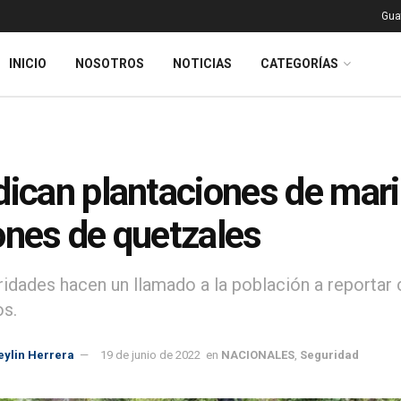
Gua
INICIO
NOSOTROS
NOTICIAS
CATEGORÍAS
dican plantaciones de mar
ones de quetzales
ridades hacen un llamado a la población a reportar
os.
eylin Herrera
19 de junio de 2022
en
NACIONALES
,
Seguridad