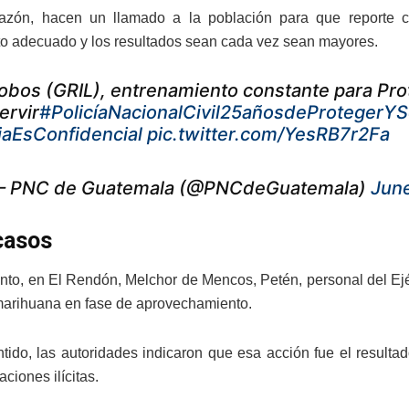
razón, hacen un llamado a la población para que reporte c
o adecuado y los resultados sean cada vez sean mayores.
obos (GRIL), entrenamiento constante para Pro
ervir
#PolicíaNacionalCivil25añosdeProtegerYS
iaEsConfidencial
pic.twitter.com/YesRB7r2Fa
 PNC de Guatemala (@PNCdeGuatemala)
June
casos
anto, en El Rendón, Melchor de Mencos, Petén, personal del Ejé
arihuana en fase de aprovechamiento.
tido, las autoridades indicaron que esa acción fue el resulta
aciones ilícitas.