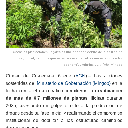
Atacar las plantaciones ilegales es una prioridad dentro de la política de
seguridad, debido a que estas representan el primer eslabón de las
economías criminales. / Foto: Mingob
Ciudad de Guatemala, 6 ene (
AGN
).– Las acciones
sostenidas del
Ministerio de Gobernación (Mingob)
en la
lucha contra el narcotráfico permitieron la
erradicación
de más de 6.7 millones de plantas ilícitas
durante
2025, asestando un golpe directo a la producción de
drogas desde su fase inicial y reafirmando el compromiso
institucional de debilitar a las estructuras criminales
desde su origen.