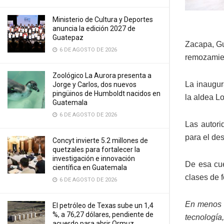
Ministerio de Cultura y Deportes
anuncia la edición 2027 de
Guatepaz
Zacapa, Gu
6 DE AGOSTO DE 2026
remozamien
Zoológico La Aurora presenta a
La inaugur
Jorge y Carlos, dos nuevos
pingüinos de Humboldt nacidos en
la aldea L
Guatemala
6 DE AGOSTO DE 2026
Las autori
para el des
Concyt invierte 5.2 millones de
quetzales para fortalecer la
investigación e innovación
De esa cue
científica en Guatemala
clases de 
6 DE AGOSTO DE 2026
En menos d
El petróleo de Texas sube un 1,4
%, a 76,27 dólares, pendiente de
tecnología,
acuerdo para abrir Ormuz