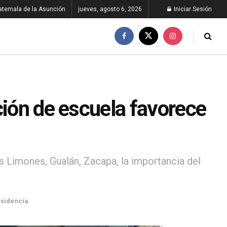
atemala de la Asunción
jueves, agosto 6, 2026
Iniciar Sesión
ción de escuela favorece
s Limones, Gualán, Zacapa, la importancia del
sidencia