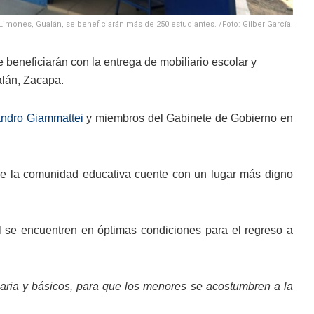
imones, Gualán, se beneficiarán más de 250 estudiantes. /Foto: Gilber García.
beneficiarán con la entrega de mobiliario escolar y
alán, Zacapa.
andro Giammattei
y miembros del Gabinete de Gobierno en
ue la comunidad educativa cuente con un lugar más digno
l se encuentren en óptimas condiciones para el regreso a
ria y básicos, para que los menores se acostumbren a la