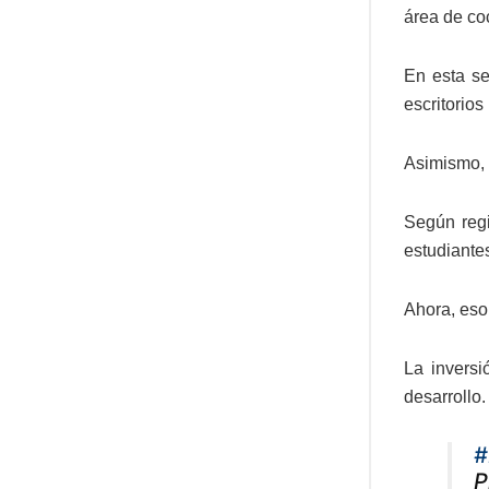
área de coc
En esta se
escritorio
Asimismo, s
Según regi
estudiante
Ahora, eso
La inversi
desarrollo
#
P