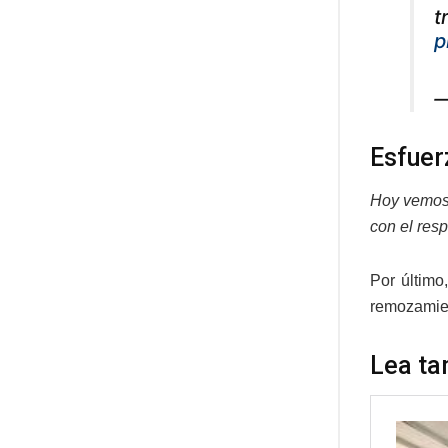
t
p
—
Esfuer
Hoy vemos 
con el resp
Por último
remozamien
Lea ta