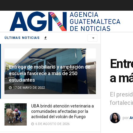
ÚLTIMAS NOTICIAS
Entr
Entrega de mobiliario y ampliación de
escuela favorece a más de 250
a má
estudiantes
17 DE MAYO DE 2022
El presi
fortalec
UBA brindó atención veterinaria a
comunidades afectadas por la
actividad del volcán de Fuego
por
A
6 DE AGOSTO DE 2026