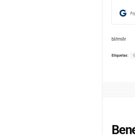
bl/rm/ir
Etiquetas:
Bene