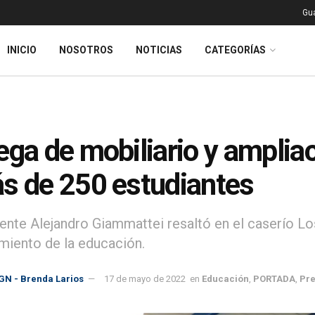
Gu
INICIO
NOSOTROS
NOTICIAS
CATEGORÍAS
ega de mobiliario y amplia
s de 250 estudiantes
dente Alejandro Giammattei resaltó en el caserío Lo
imiento de la educación.
GN - Brenda Larios
17 de mayo de 2022
en
Educación
,
PORTADA
,
Pre