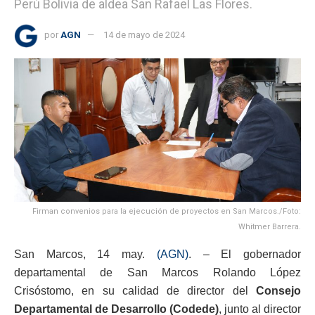
Perú Bolivia de aldea San Rafael Las Flores.
por
AGN
14 de mayo de 2024
Firman convenios para la ejecución de proyectos en San Marcos./Foto:
Whitmer Barrera.
San Marcos, 14 may.
(AGN)
. – El gobernador
departamental de San Marcos Rolando López
Crisóstomo, en su calidad de director del
Consejo
Departamental de Desarrollo (Codede)
, junto al director