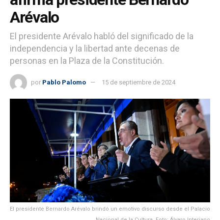
Arévalo
El presidente Arévalo habló del significado de la
independencia y la libertad ante decenas de
personas en la Plaza de la Constitución.
por
Pablo Palomo
15 de septiembre de 2024
El presidente Bernardo Arévalo brindó un emotivo discurso desde el Palacio
Nacional de la Cultura. Foto: Álvaro Interiano