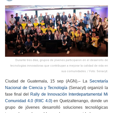
Durante tres días, grupos de jóvenes participaron en el desarrollo de
tecnologías innovadoras que contribuyan a mejorar la calidad de vida en
sus comunidades. / Foto: Senacyt.
Ciudad de Guatemala, 15 sep (AGN).– La
Secretaría
Nacional de Ciencia y Tecnología
(Senacyt) organizó la
fase final del
Rally de Innovación Interdepartamental Mi
Comunidad 4.0 (RIIC 4.0)
en Quetzaltenango, donde un
grupo de jóvenes desarrolló soluciones tecnológicas