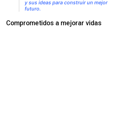
y sus ideas para construir un mejor
futuro
.
Comprometidos a mejorar vidas
El director de Pro-Innova, German González, expresó
que era un gusto haber formado una alianza con
instituciones que también les apuestan a la tecnología, a
la innovación y al involucramiento de los jóvenes para
promover el desarrollo de sus comunidades.
Desde el proyecto Pro-Innova, de
USAID, y Agropecuaria Popoyán,
estamos comprometidos con la mejora
de la calidad de vida de los agricultores
y sus familias e instamos a los jóvenes
a continuar impulsando su liderazgo
para que juntos podamos ver
comunidades prósperas.
Le puede interesar: