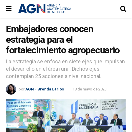
Embajadores conocen
estrategia para el
fortalecimiento agropecuario
La estrategia se enfoca en siete ejes que impulsan
el desarrollo en el área rural. Dichos ejes
contemplan 25 acciones a nivel nacional.
por
AGN - Brenda Larios
18 de mayo de 2023