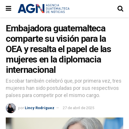
Embajadora guatemalteca
comparte su visión para la
OEA y resalta el papel de las
mujeres en la diplomacia
internacional
Escobar también celebró que, por primera vez, tres
mujeres han sido postuladas por sus respectivos
países para competir por el mismo cargo.
por
Lincy Rodríguez
27 de abril de 2025