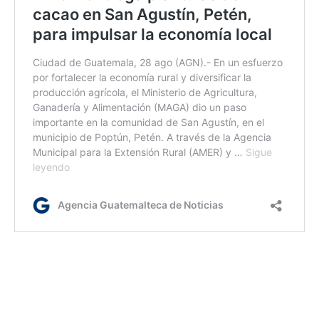
lr/dc/dm
Etiquetas:
MAGA
servicios en linea