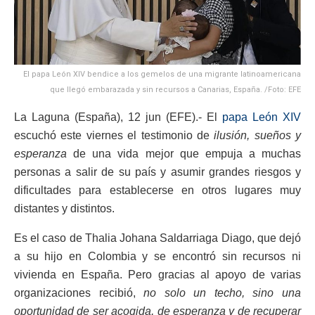
El papa León XIV bendice a los gemelos de una migrante latinoamericana
que llegó embarazada y sin recursos a Canarias, España. /Foto: EFE
La Laguna (España), 12 jun (EFE).- El
papa León XIV
escuchó este viernes el testimonio de
ilusión, sueños y
esperanza
de una vida mejor que empuja a muchas
personas a salir de su país y asumir grandes riesgos y
dificultades para establecerse en otros lugares muy
distantes y distintos.
Es el caso de Thalia Johana Saldarriaga Diago, que dejó
a su hijo en Colombia y se encontró sin recursos ni
vivienda en España. Pero gracias al apoyo de varias
organizaciones recibió,
no solo un techo, sino una
oportunidad de ser acogida, de esperanza y de recuperar