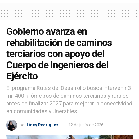
Gobierno avanza en
rehabilitación de caminos
terciarios con apoyo del
Cuerpo de Ingenieros del
Ejército
El programa Rutas del Desarrollo busca intervenir 3
mil 400 kilómetros de caminos terciarios y rurales
antes de finalizar 2027 para mejorar la conectividad
en comunidades vulnerables
por
Lincy Rodríguez
12 de junio de 2026