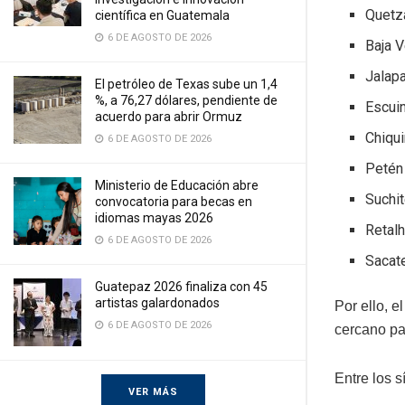
Quetz
científica en Guatemala
6 DE AGOSTO DE 2026
Baja 
Jalap
El petróleo de Texas sube un 1,4
%, a 76,27 dólares, pendiente de
Escuin
acuerdo para abrir Ormuz
Chiqu
6 DE AGOSTO DE 2026
Petén
Ministerio de Educación abre
Suchi
convocatoria para becas en
idiomas mayas 2026
Retal
6 DE AGOSTO DE 2026
Sacat
Guatepaz 2026 finaliza con 45
artistas galardonados
Por ello, 
6 DE AGOSTO DE 2026
cercano pa
Entre los 
VER MÁS