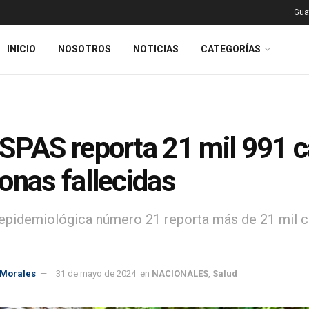
Gua
INICIO
NOSOTROS
NOTICIAS
CATEGORÍAS
SPAS reporta 21 mil 991 c
onas fallecidas
pidemiológica número 21 reporta más de 21 mil ca
 Morales
31 de mayo de 2024
en
NACIONALES
,
Salud