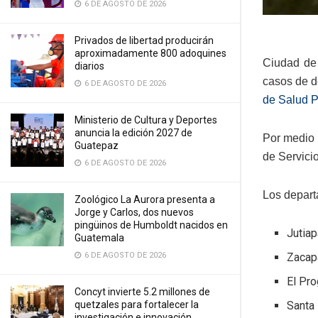
6 DE AGOSTO DE 2026
Privados de libertad producirán
aproximadamente 800 adoquines
Ciudad de
diarios
casos de d
6 DE AGOSTO DE 2026
de Salud P
Ministerio de Cultura y Deportes
anuncia la edición 2027 de
Por medio 
Guatepaz
de Servici
6 DE AGOSTO DE 2026
Los depart
Zoológico La Aurora presenta a
Jorge y Carlos, dos nuevos
pingüinos de Humboldt nacidos en
Jutiap
Guatemala
Zacap
6 DE AGOSTO DE 2026
El Pr
Concyt invierte 5.2 millones de
Santa
quetzales para fortalecer la
investigación e innovación