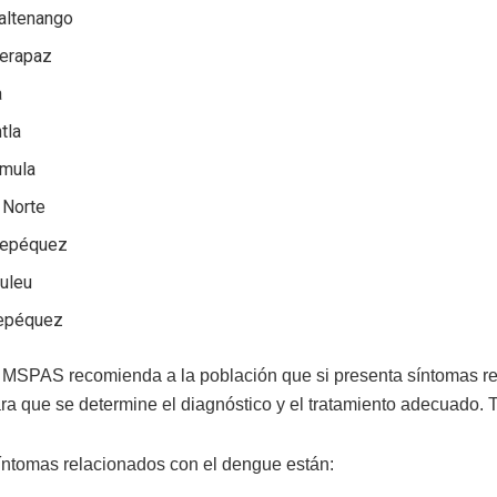
altenango
Verapaz
a
tla
imula
 Norte
tepéquez
huleu
epéquez
el MSPAS recomienda a la población que si presenta síntomas r
ra que se determine el diagnóstico y el tratamiento adecuado.
síntomas relacionados con el dengue están: