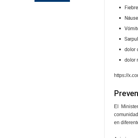
Fiebr
Náus
Vómit
Sarpul
dolor 
dolor 
https://x
Preven
El Minist
comunidade
en diferen