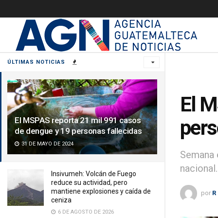
ÚLTIMAS NOTICIAS
El M
El MSPAS reporta 21 mil 991 casos
pers
de dengue y 19 personas fallecidas
31 DE MAYO DE 2024
Semana e
nacional.
Insivumeh: Volcán de Fuego
reduce su actividad, pero
mantiene explosiones y caída de
por
R
ceniza
6 DE AGOSTO DE 2026