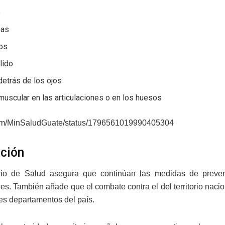
e
eas
os
lido
detrás de los ojos
muscular en las articulaciones o en los huesos
.com/MinSaludGuate/status/1796561019990405304
ción
erio de Salud asegura que continúan las medidas de preven
s. También añade que el combate contra el del territorio naci
tes departamentos del país.