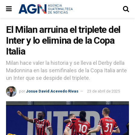
El Milan arruina el triplete del
Inter y lo elimina de la Copa
Italia
Milan hace valer la historia y se lleva el Derby della
Madonnina en las semifinales de la Copa Italia ante
un Inter que se despide del triplete.
por
Josue David Acevedo Rivas
23 de abril de 2025