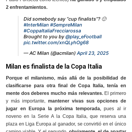
2 enfrentamientos.
Did somebody say “cup finalists”? 🙂
#InterMilan
#SempreMilan
#CoppaItaliaFrecciarossa
Brought to you by
@play_eFootball
pic.twitter.com/xnQLyhOg68
— AC Milan (@acmilan)
April 23, 2025
Milan es finalista de la Copa Italia
Porque el milanismo, más allá de la posibilidad de
clasificarse para otra final de Copa Italia, tenía en
mente dos deberes mucho más relevantes.
El primero
y más importante,
mantener vivas sus opciones de
jugar en Europa la próxima temporada,
pues al ir
noveno en la Serie A la Copa Italia, que reserva una
plaza en Liga Europa al ganador, se convirtió en el único
camino viable. Y el segundo
, obviamente, el de apartar