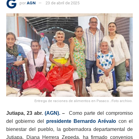
por
AGN
23 de abril de 2025
Entrega de raciones de alimentos en Pasaco. /foto archivo.
Jutiapa, 23 abr.
(AGN).
–
Como parte del compromiso
del gobierno del
presidente Bernardo Arévalo
con el
bienestar del pueblo, la gobernadora departamental de
Jutiapa, Diana Herrera Zepeda, ha firmado convenios