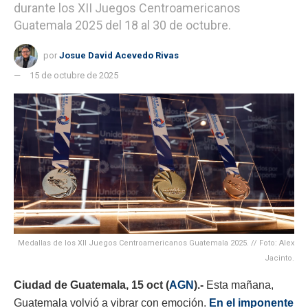
durante los XII Juegos Centroamericanos
Guatemala 2025 del 18 al 30 de octubre.
por
Josue David Acevedo Rivas
15 de octubre de 2025
Medallas de los XII Juegos Centroamericanos Guatemala 2025. // Foto: Alex
Jacinto.
Ciudad de Guatemala, 15 oct (
AGN
).-
Esta mañana,
Guatemala volvió a vibrar con emoción.
En el imponente