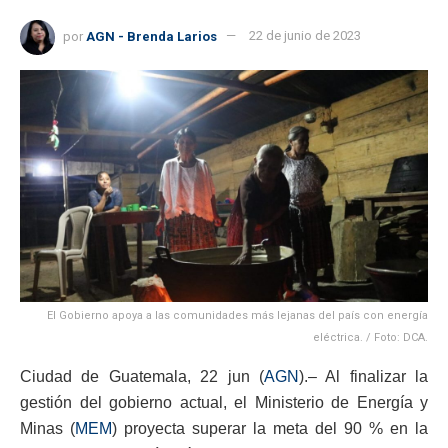
por
AGN - Brenda Larios
22 de junio de 2023
El Gobierno apoya a las comunidades más lejanas del país con energía
eléctrica. / Foto: DCA.
Ciudad de Guatemala, 22 jun (
AGN
).– Al finalizar la
gestión del gobierno actual, el Ministerio de Energía y
Minas (
MEM
) proyecta superar la meta del 90 % en la