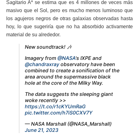
Sagitario A* se estima que es 4 millones de veces más
masivo que el Sol, pero es mucho menos luminoso que
los agujeros negros de otras galaxias observadas hasta
hoy, lo que sugeriría que no ha absorbido activamente
material de su alrededor.
New soundtrack! 🎶
Imagery from
@NASA
's IXPE and
@chandraxray
observatory have been
combined to create a sonification of the
area around the supermassive black
hole at the core of the Milky Way.
The data suggests the sleeping giant
woke recently >>
https://t.co/r1cKYUmRaG
pic.twitter.com/h7iS0CXV7Y
— NASA Marshall (@NASA_Marshall)
June 21, 2023