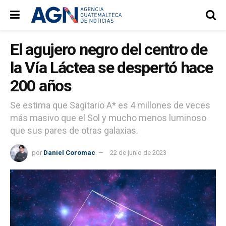
El agujero negro del centro de
la Vía Láctea se despertó hace
200 años
Se estima que Sagitario A* es 4 millones de veces
más masivo que el Sol y mucho menos luminoso
que sus pares de otras galaxias.
por
Daniel Coromac
22 de junio de 2023