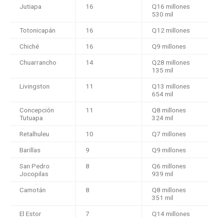
Jutiapa
16
Q16 millones
530 mil
Totonicapán
16
Q12 millones
Chiché
16
Q9 millones
Chuarrancho
14
Q28 millones
135 mil
Livingston
11
Q13 millones
654 mil
Concepción
11
Q8 millones
Tutuapa
324 mil
Retalhuleu
10
Q7 millones
Barillas
9
Q9 millones
San Pedro
8
Q6 millones
Jocopilas
939 mil
Camotán
8
Q8 millones
351 mil
El Estor
7
Q14 millones