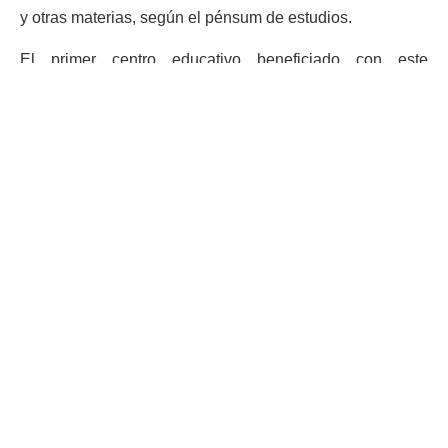
y otras materias, según el pénsum de estudios.
El primer centro educativo beneficiado con este
mecanismo fue la
Escuela Oficial Rural Mixta
Comunidad Don Pancho
, la cual se ubica en las faldas
del volcán de Agua.
La implementación de los huertos escolares se inició el
año pasado, cuando se apoyó a 114 establecimientos
con herramientas básicas y semillas. Según lo
planificado, durante este ejercicio fiscal se apoyará a
otros 151 establecimientos.
Por Neri López
Lea también: