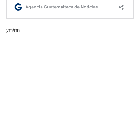
ym/rm
Etiquetas:
comisión de transición
reuniones de transición
AGN.GT - 2021
Sitio web desarrollado por: