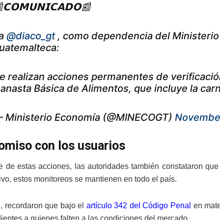
𝗖𝗢𝗠𝗨𝗡𝗜𝗖𝗔𝗗𝗢📰
a
@diaco_gt
, como dependencia del Ministerio 
uatemalteca:
e realizan acciones permanentes de verificación
anasta Básica de Alimentos, que incluye la car
 Ministerio Economía (@MINECOGT)
November
miso con los usuarios
 de estas acciones, las autoridades también constataron que 
tivo, estos monitoreos se mantienen en todo el país.
, recordaron que bajo el
artículo 342 del Código Penal
en mate
ientes a quienes falten a las condiciones del mercado.