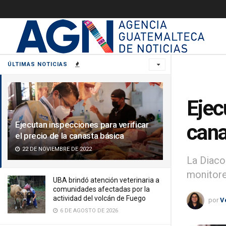
ÚLTIMAS NOTICIAS
Ejec
Ejecutan inspecciones para verificar
cana
el precio de la canasta básica
22 DE NOVIEMBRE DE 2022
La Diaco
monitore
UBA brindó atención veterinaria a
comunidades afectadas por la
actividad del volcán de Fuego
por
V
6 DE AGOSTO DE 2026