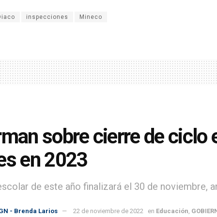
Diaco
inspecciones
Mineco
rman sobre cierre de ciclo 
es en 2023
 escolar de este año finalizará el 30 de noviembre, 
GN - Brenda Larios
22 de noviembre de 2022
en
Educación
,
GOBIER