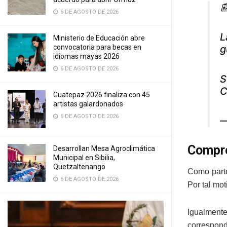

6 DE AGOSTO DE 2026
L
Ministerio de Educación abre
g
convocatoria para becas en
idiomas mayas 2026
6 DE AGOSTO DE 2026
S
C
Guatepaz 2026 finaliza con 45
artistas galardonados
6 DE AGOSTO DE 2026
—
Compro
Desarrollan Mesa Agroclimática
Municipal en Sibilia,
Quetzaltenango
Como parte
6 DE AGOSTO DE 2026
Por tal mo
Igualmente
correspond