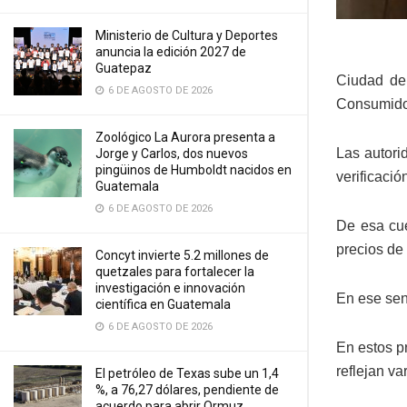
Ministerio de Cultura y Deportes
anuncia la edición 2027 de
Guatepaz
Ciudad de
6 DE AGOSTO DE 2026
Consumido
Zoológico La Aurora presenta a
Las autori
Jorge y Carlos, dos nuevos
pingüinos de Humboldt nacidos en
verificaci
Guatemala
6 DE AGOSTO DE 2026
De esa cue
precios de
Concyt invierte 5.2 millones de
quetzales para fortalecer la
investigación e innovación
En ese sen
científica en Guatemala
6 DE AGOSTO DE 2026
En estos p
reflejan va
El petróleo de Texas sube un 1,4
%, a 76,27 dólares, pendiente de
acuerdo para abrir Ormuz