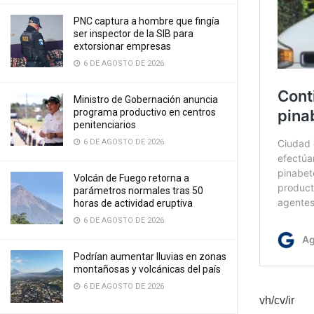
PNC captura a hombre que fingía
ser inspector de la SIB para
extorsionar empresas
6 DE AGOSTO DE 2026
Ministro de Gobernación anuncia
programa productivo en centros
penitenciarios
6 DE AGOSTO DE 2026
Volcán de Fuego retorna a
parámetros normales tras 50
horas de actividad eruptiva
6 DE AGOSTO DE 2026
Podrían aumentar lluvias en zonas
montañosas y volcánicas del país
6 DE AGOSTO DE 2026
vh/cv/ir