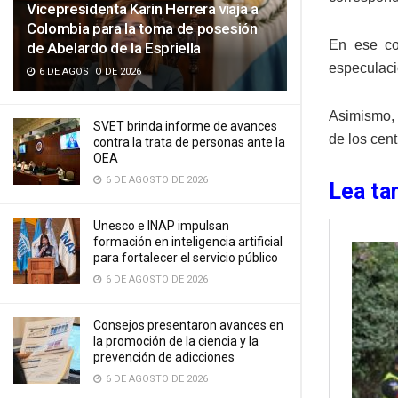
Vicepresidenta Karin Herrera viaja a
Colombia para la toma de posesión
En ese co
de Abelardo de la Espriella
especulaci
6 DE AGOSTO DE 2026
Asimismo, 
SVET brinda informe de avances
de los cen
contra la trata de personas ante la
OEA
6 DE AGOSTO DE 2026
Lea ta
Unesco e INAP impulsan
formación en inteligencia artificial
para fortalecer el servicio público
6 DE AGOSTO DE 2026
Consejos presentaron avances en
la promoción de la ciencia y la
prevención de adicciones
6 DE AGOSTO DE 2026