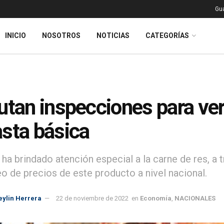
Gu
INICIO
NOSOTROS
NOTICIAS
CATEGORÍAS
utan inspecciones para verif
sta básica
 ha brindado atención especial a la carne de res, a 
o de precios de este producto a nivel nacional.
eylin Herrera
22 de noviembre de 2022
en
Economía
,
NACIONALES