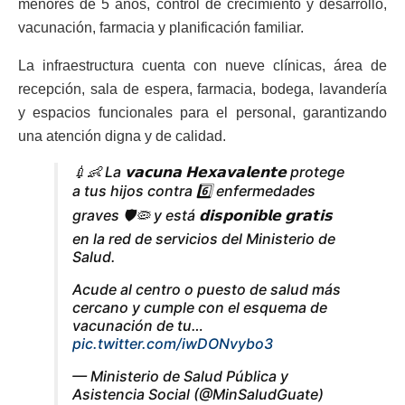
menores de 5 años, control de crecimiento y desarrollo,
vacunación, farmacia y planificación familiar.
La infraestructura cuenta con nueve clínicas, área de
recepción, sala de espera, farmacia, bodega, lavandería
y espacios funcionales para el personal, garantizando
una atención digna y de calidad.
💉👶 La 𝘃𝗮𝗰𝘂𝗻𝗮 𝗛𝗲𝘅𝗮𝘃𝗮𝗹𝗲𝗻𝘁𝗲 protege
a tus hijos contra 6️⃣ enfermedades
graves 🛡🦠 y está 𝗱𝗶𝘀𝗽𝗼𝗻𝗶𝗯𝗹𝗲 𝗴𝗿𝗮𝘁𝗶𝘀
en la red de servicios del Ministerio de
Salud.
Acude al centro o puesto de salud más
cercano y cumple con el esquema de
vacunación de tu…
pic.twitter.com/iwDONvybo3
— Ministerio de Salud Pública y
Asistencia Social (@MinSaludGuate)