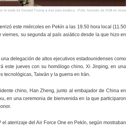
r la visita de Donald Trump a ese país asiático. /Foto: tomado de DCA en línea
rrizó este miércoles en Pekín a las 19.50 hora local (11.50
e viernes, su segunda al país asiático desde la que hizo en
y una delegación de altos ejecutivos estadounidenses como
rá este jueves con su homólogo chino, Xi Jinping, en una
s tecnológicas, Taiwán y la guerra en Irán.
esidente chino, Han Zheng, junto al embajador de China en
xu, en una ceremonia de bienvenida en la que participaron
onor.
 el aterrizaje del Air Force One en Pekín, según mostraban