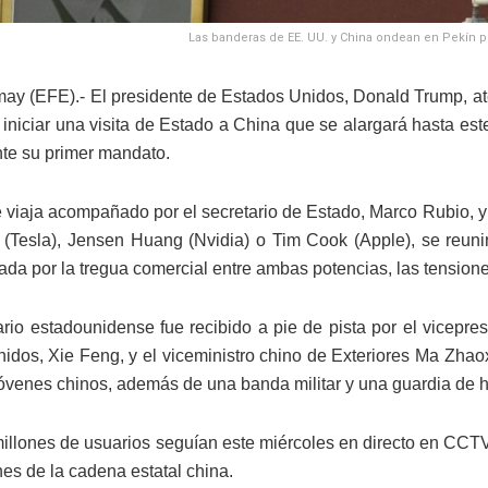
Las banderas de EE. UU. y China ondean en Pekín po
may (EFE).- El presidente de Estados Unidos, Donald Trump, ate
iniciar una visita de Estado a China que se alargará hasta est
te su primer mandato.
 viaja acompañado por el secretario de Estado, Marco Rubio, 
(Tesla), Jensen Huang (Nvidia) o Tim Cook (Apple), se reuni
ada por la tregua comercial entre ambas potencias, las tensione
rio estadounidense fue recibido a pie de pista por el vicepr
idos, Xie Feng, y el viceministro chino de Exteriores Ma Zhao
óvenes chinos, además de una banda militar y una guardia de h
illones de usuarios seguían este miércoles en directo en CCTV
nes de la cadena estatal china.