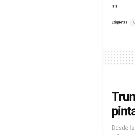
rm
Etiquetas:
Trum
pint
Desde la