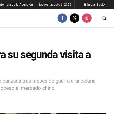
atemala de la Asunción
jueves, agosto 6, 2026
Iniciar Sesión
a su segunda visita a
lcanzada tras meses de guerra arancelaria,
 acceso al mercado chino.