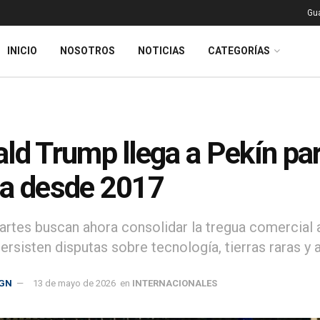
Gu
INICIO
NOSOTROS
NOTICIAS
CATEGORÍAS
ld Trump llega a Pekín par
a desde 2017
rtes buscan ahora consolidar la tregua comercial a
ersisten disputas sobre tecnología, tierras raras y
GN
13 de mayo de 2026
en
INTERNACIONALES