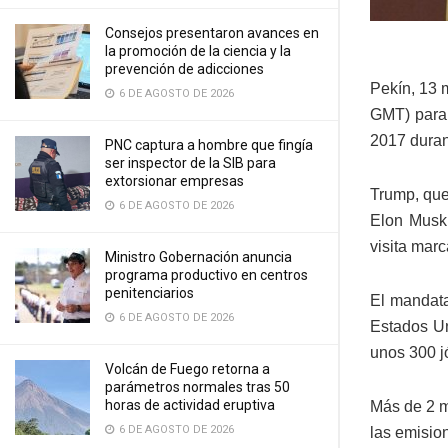
Consejos presentaron avances en
la promoción de la ciencia y la
prevención de adicciones
Pekín, 13 
6 DE AGOSTO DE 2026
GMT) para 
2017 duran
PNC captura a hombre que fingía
ser inspector de la SIB para
extorsionar empresas
Trump, que
6 DE AGOSTO DE 2026
Elon Musk 
visita marc
Ministro Gobernación anuncia
programa productivo en centros
penitenciarios
El mandata
6 DE AGOSTO DE 2026
Estados Un
unos 300 j
Volcán de Fuego retorna a
parámetros normales tras 50
horas de actividad eruptiva
Más de 2 m
6 DE AGOSTO DE 2026
las emisio