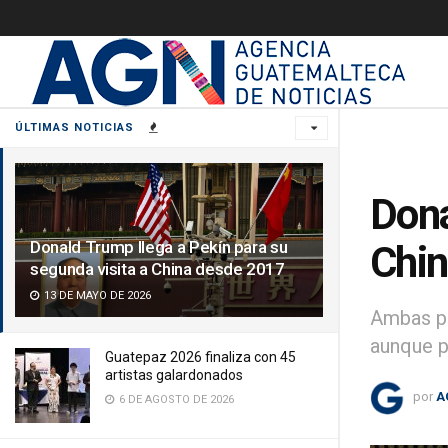
ÚLTIMAS NOTICIAS
Dona
Donald Trump llega a Pekín para su
Chin
segunda visita a China desde 2017
13 DE MAYO DE 2026
Ambas pa
aunque p
Guatepaz 2026 finaliza con 45
artistas galardonados
por
A
6 DE AGOSTO DE 2026