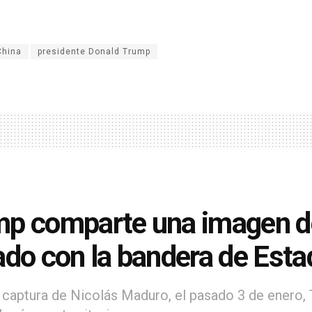
China
presidente Donald Trump
p comparte una imagen d
ado con la bandera de Est
 captura de Nicolás Maduro, el pasado 3 de enero,