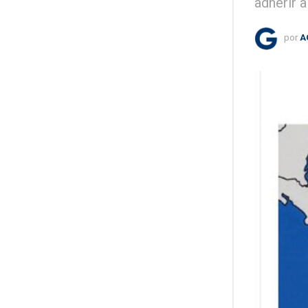
adherir a
por
A