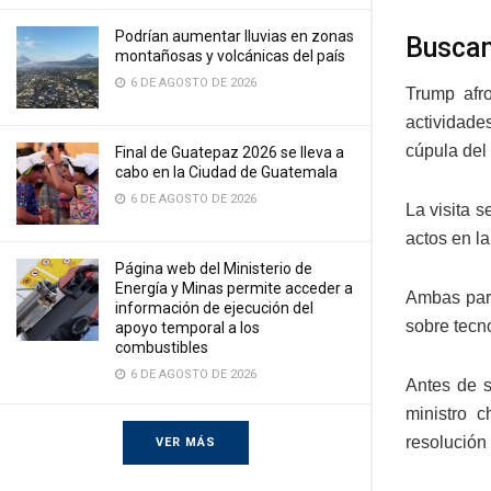
Podrían aumentar lluvias en zonas
Buscan
montañosas y volcánicas del país
6 DE AGOSTO DE 2026
Trump afr
actividade
cúpula del
Final de Guatepaz 2026 se lleva a
cabo en la Ciudad de Guatemala
6 DE AGOSTO DE 2026
La visita 
actos en l
Página web del Ministerio de
Energía y Minas permite acceder a
Ambas part
información de ejecución del
sobre tecno
apoyo temporal a los
combustibles
6 DE AGOSTO DE 2026
Antes de s
ministro 
resolución
VER MÁS