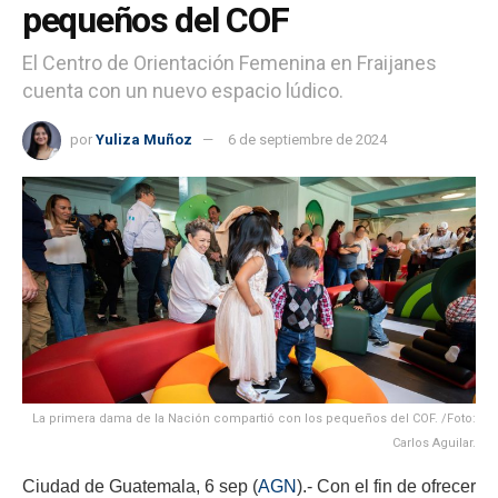
pequeños del COF
El Centro de Orientación Femenina en Fraijanes
cuenta con un nuevo espacio lúdico.
por
Yuliza Muñoz
6 de septiembre de 2024
La primera dama de la Nación compartió con los pequeños del COF. /Foto:
Carlos Aguilar.
Ciudad de Guatemala, 6 sep (
AGN
).- Con el fin de ofrecer