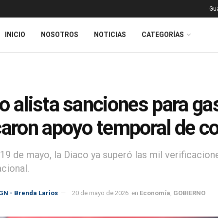
Gu
INICIO
NOSOTROS
NOTICIAS
CATEGORÍAS
o alista sanciones para ga
caron apoyo temporal de c
 19 de mayo, la Diaco ya superó las mil verificacio
acional.
GN - Brenda Larios
20 de mayo de 2026
en
Economía
,
GOBIERNO