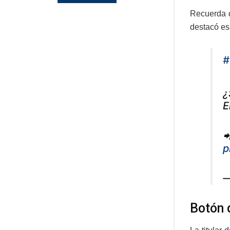
Recuerda q
destacó es
#
¿
E

p
—
Botón 