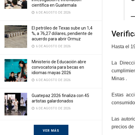
científica en Guatemala
6 DE AGOSTO DE 2026
—
El petróleo de Texas sube un 1,4
Verifi
%, a 76,27 dólares, pendiente de
acuerdo para abrir Ormuz
Hasta el 19
6 DE AGOSTO DE 2026
Ministerio de Educación abre
La Direcc
convocatoria para becas en
cumplimien
idiomas mayas 2026
Minas .
6 DE AGOSTO DE 2026
Estas acc
Guatepaz 2026 finaliza con 45
artistas galardonados
consumido
6 DE AGOSTO DE 2026
Las autori
precios de
VER MÁS