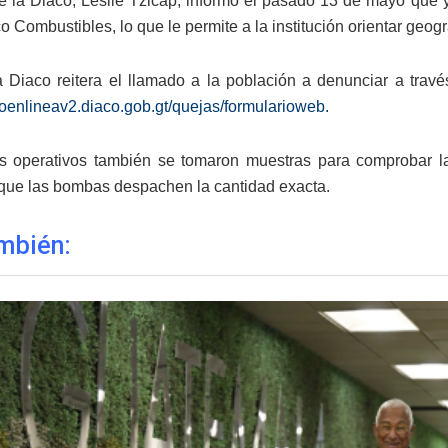
 de la Diaco, Leslie Tzicap, informó el pasado 13 de mayo qu
o Combustibles, lo que le permite a la institución orientar geog
la Diaco reitera el llamado a la población a denunciar a trav
acoenlineav2.diaco.gob.gt/quejas/formularioweb.
s operativos también se tomaron muestras para comprobar la 
 que las bombas despachen la cantidad exacta.
mbién: