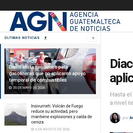
ÚLTIMAS NOTICIAS
Diac
Diaco alista sanciones para
gasolineras que no aplicaron apoyo
apli
temporal de combustibles
20 DE MAYO DE 2026
Hasta el
a nivel n
Insivumeh: Volcán de Fuego
reduce su actividad, pero
mantiene explosiones y caída de
por
A
ceniza
6 DE AGOSTO DE 2026