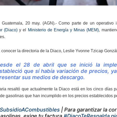
 Guatemala, 20 may. (AGN).- Como parte de un operativo int
r (Diaco)
y el
Ministerio de Energía y Minas (MEM)
, mantien
es.
 a conocer la directoria de la Diaco, Leslie Yvonne Tzicap Gonz
esde el 28 de abril que se inició la impl
stableció que sí había variación de precios, y
resentar sus medios de descargo.
aria resaltó que actualmente la Diaco está en los cinco días 
de gasolinas que han incumplido en los precios establecidos p
SubsidioACombustibles
| Para garantizar la cor
asolinas, exige tu factura.
#DiacoTeRespalda
pi