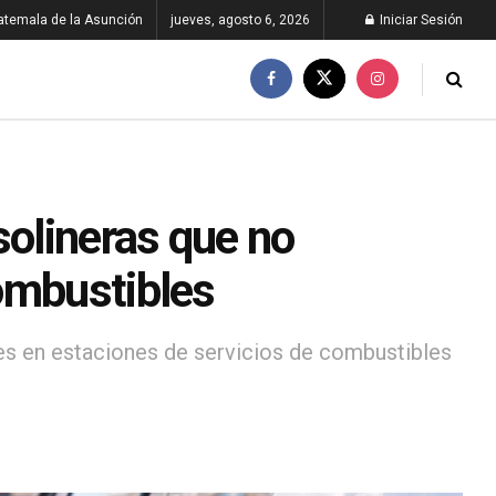
atemala de la Asunción
jueves, agosto 6, 2026
Iniciar Sesión
solineras que no
ombustibles
nes en estaciones de servicios de combustibles