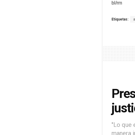
bl/rm
Etiquetas:
Pres
just
"Lo que 
manera i