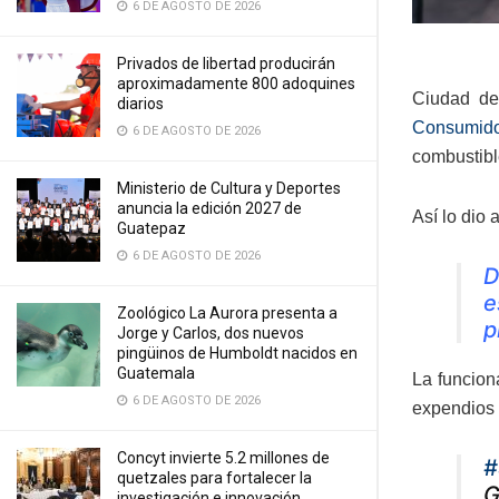
6 DE AGOSTO DE 2026
Privados de libertad producirán
aproximadamente 800 adoquines
Ciudad de
diarios
Consumido
6 DE AGOSTO DE 2026
combustibl
Ministerio de Cultura y Deportes
anuncia la edición 2027 de
Así lo dio
Guatepaz
6 DE AGOSTO DE 2026
D
e
Zoológico La Aurora presenta a
p
Jorge y Carlos, dos nuevos
pingüinos de Humboldt nacidos en
Guatemala
La funcion
6 DE AGOSTO DE 2026
expendios 
Concyt invierte 5.2 millones de
#
quetzales para fortalecer la
G
investigación e innovación