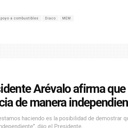
apoyo a combustibles
Diaco
MEM
idente Arévalo afirma que 
icia de manera independie
estamos haciendo es la posibilidad de demostrar qu
ndependiente", dijo el Presidente.