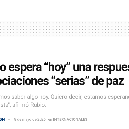
o espera “hoy” una respues
ciaciones “serias” de paz
mos saber algo hoy. Quiero decir, estamos esperan
sta", afirmó Rubio.
GN
8 de mayo de 2026
en
INTERNACIONALES