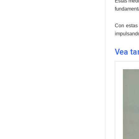
Estas medi
fundamental
Con estas 
impulsando
Vea ta