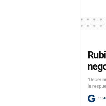
Rubi
nego
"Debería
la respue
por
A