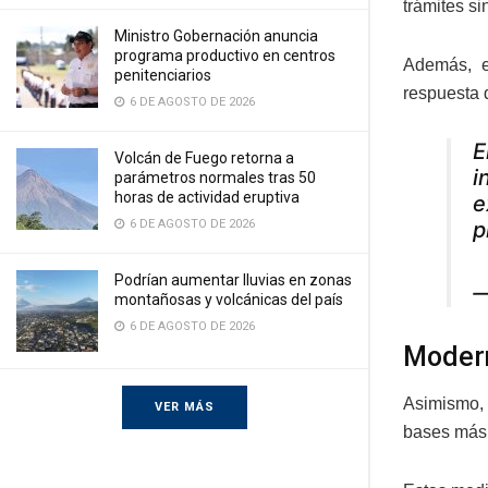
trámites s
Ministro Gobernación anuncia
programa productivo en centros
Además, el
penitenciarios
respuesta d
6 DE AGOSTO DE 2026
E
Volcán de Fuego retorna a
i
parámetros normales tras 50
horas de actividad eruptiva
e
6 DE AGOSTO DE 2026
p
Podrían aumentar lluvias en zonas
—
montañosas y volcánicas del país
6 DE AGOSTO DE 2026
Modern
Asimismo, 
VER MÁS
bases más 