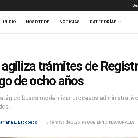
Gu
INICIO
NOSOTROS
NOTICIAS
CATEGORÍAS
agiliza trámites de Registr
go de ocho años
ratégico busca modernizar procesos administrativos
dos.
ariana L. Escobedo
8 de mayo de 2026
en
GOBIERNO
,
NACIONALES