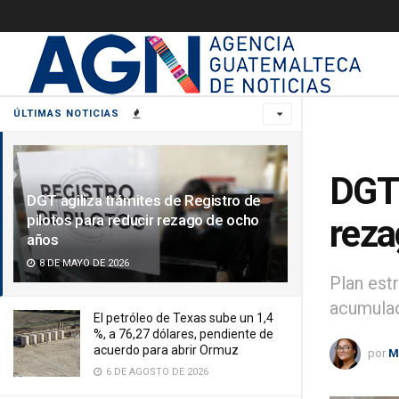
ÚLTIMAS NOTICIAS
DGT 
DGT agiliza trámites de Registro de
pilotos para reducir rezago de ocho
reza
años
8 DE MAYO DE 2026
Plan est
acumula
El petróleo de Texas sube un 1,4
%, a 76,27 dólares, pendiente de
acuerdo para abrir Ormuz
por
M
6 DE AGOSTO DE 2026