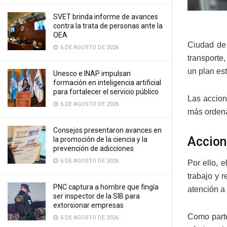
SVET brinda informe de avances
contra la trata de personas ante la
OEA
Ciudad de 
6 DE AGOSTO DE 2026
transporte
un plan est
Unesco e INAP impulsan
formación en inteligencia artificial
para fortalecer el servicio público
Las accion
6 DE AGOSTO DE 2026
más ordena
Consejos presentaron avances en
Accion
la promoción de la ciencia y la
prevención de adicciones
6 DE AGOSTO DE 2026
Por ello, 
trabajo y r
PNC captura a hombre que fingía
atención a 
ser inspector de la SIB para
extorsionar empresas
Como parte
6 DE AGOSTO DE 2026