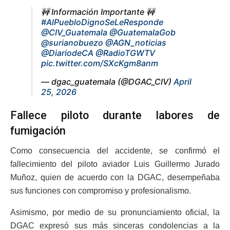
🚧 Información Importante 🚧
#AlPuebloDignoSeLeResponde
@CIV_Guatemala
@GuatemalaGob
@surianobuezo
@AGN_noticias
@DiariodeCA
@RadioTGWTV
pic.twitter.com/SXcKgm8anm
— dgac_guatemala (@DGAC_CIV)
April
25, 2026
Fallece piloto durante labores de
fumigación
Como consecuencia del accidente, se confirmó el
fallecimiento del piloto aviador Luis Guillermo Jurado
Muñoz, quien de acuerdo con la DGAC, desempeñaba
sus funciones con compromiso y profesionalismo.
Asimismo, por medio de su pronunciamiento oficial, la
DGAC expresó sus más sinceras condolencias a la