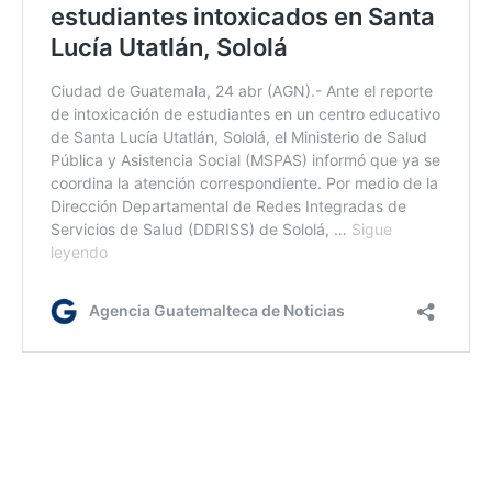
lr/rm
Etiquetas:
MSPAS
Sololá