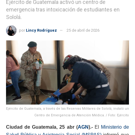
Ejército de Guatemala activó un centro de
emergencia tras intoxicación de estudiantes en
Sololá.
por
Lincy Rodríguez
25 de abril de 2026
Ejército de Guatemala, a través de las Reservas Militares de Sololá, instaló un
Centro de Emergencia de Atención Médica. / Foto: Ejército
Ciudad de Guatemala, 25 abr (
AGN
).-
El
Ministerio de
Salud Pública y Asistencia Social (MSPAS)
informó que