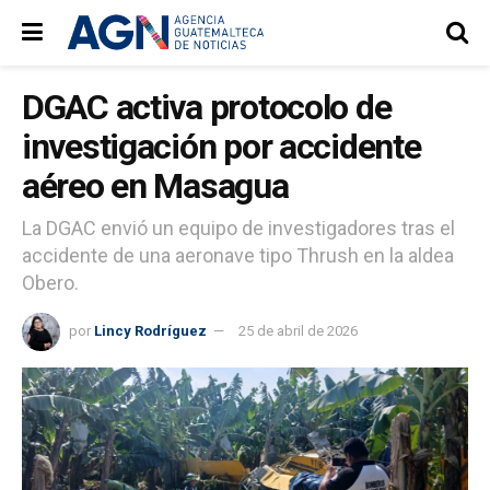
DGAC activa protocolo de
investigación por accidente
aéreo en Masagua
La DGAC envió un equipo de investigadores tras el
accidente de una aeronave tipo Thrush en la aldea
Obero.
por
Lincy Rodríguez
25 de abril de 2026