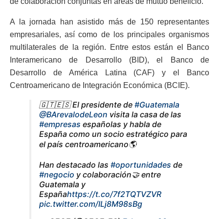
de colaboración conjuntas en áreas de mutuo beneficio.
A la jornada han asistido más de 150 representantes
empresariales, así como de los principales organismos
multilaterales de la región. Entre estos están el Banco
Interamericano de Desarrollo (BID), el Banco de
Desarrollo de América Latina (CAF) y el Banco
Centroamericano de Integración Económica (BCIE).
🇬🇹🇪🇸 El presidente de
#Guatemala
@BArevalodeLeon
visita la casa de las
#empresas
españolas y habla de
España como un socio estratégico para
el país centroamericano🌎
Han destacado las
#oportunidades
de
#negocio
y colaboración🤝 entre
Guatemala y
España
https://t.co/7f2TQTVZVR
pic.twitter.com/ILj8M98sBg