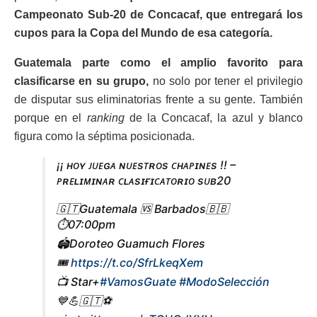
Campeonato Sub-20 de Concacaf, que entregará los
cupos para la Copa del Mundo de esa categoría.
Guatemala parte como el amplio favorito para
clasificarse en su grupo,
no solo por tener el privilegio
de disputar sus eliminatorias frente a su gente. También
porque en el
ranking
de la Concacaf, la azul y blanco
figura como la séptima posicionada.
¡¡ ʜᴏʏ ᴊᴜᴇɢᴀ ɴᴜᴇsᴛʀᴏs ᴄʜᴀᴘɪɴᴇs !! –
ᴘʀᴇʟɪᴍɪɴᴀʀ ᴄʟᴀsɪғɪᴄᴀᴛᴏʀɪᴏ sᴜʙ20
🇬🇹Guatemala 🆚 Barbados🇧🇧
⏱️07:00pm
🏟️Doroteo Guamuch Flores
🎟️
https://t.co/SfrLkeqXem
📺 Star+
#VamosGuate
#ModoSelección
💙💪🇬🇹⚽️