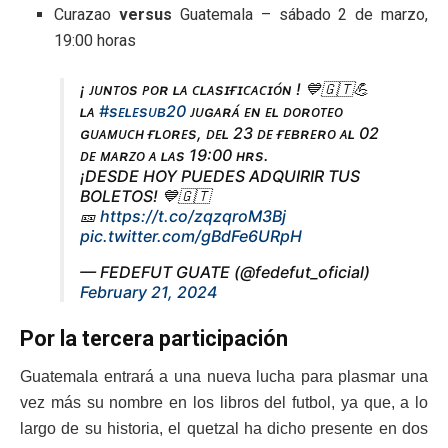
Curazao
versus
Guatemala – sábado 2 de marzo,
19:00 horas
¡ ᴊᴜɴᴛᴏs ᴘᴏʀ ʟᴀ ᴄʟᴀsɪғɪᴄᴀᴄɪᴏ́ɴ ! 💙🇬🇹💪
ʟᴀ
#sᴇʟᴇsᴜʙ20
ᴊᴜɢᴀʀᴀ́ ᴇɴ ᴇʟ ᴅᴏʀᴏᴛᴇᴏ
ɢᴜᴀᴍᴜᴄʜ ғʟᴏʀᴇs, ᴅᴇʟ 23 ᴅᴇ ғᴇʙʀᴇʀᴏ ᴀʟ 02
ᴅᴇ ᴍᴀʀᴢᴏ ᴀ ʟᴀs 19:00 ʜʀs.
¡DESDE HOY PUEDES ADQUIRIR TUS
BOLETOS! 💙🇬🇹
🎫
https://t.co/zqzqroM3Bj
pic.twitter.com/gBdFe6URpH
— FEDEFUT GUATE (@fedefut_oficial)
February 21, 2024
Por la tercera participación
Guatemala entrará a una nueva lucha para plasmar una
vez más su nombre en los libros del futbol, ya que, a lo
largo de su historia, el quetzal ha dicho presente en dos