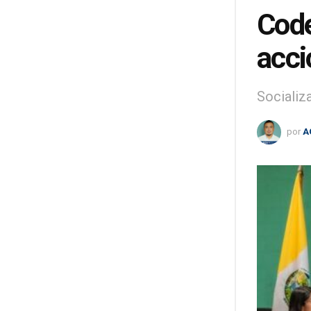
Code
acci
Socializ
por
A