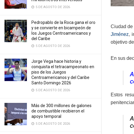
5 DE AGOSTO DE 2026
Pedropablo de la Roca gana el oro
Ciudad de 
y se convierte en bicampeón de
los Juegos Centroamericanos y
Jiménez
, 
del Caribe
objetivo de
5 DE AGOSTO DE 2026
En sus decl
Jorge Vega hace historia y
conquista el tetracampeonato en
piso de los Juegos
A
Centroamericanos y del Caribe
c
Santo Domingo 2026
5 DE AGOSTO DE 2026
Estos resu
penitenciar
Más de 300 millones de galones
de combustible recibieron el
apoyo temporal
A
5 DE AGOSTO DE 2026
c