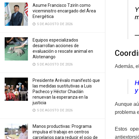
Asume Francisco Tzirín como
Y
viceministro encargado del Área
m
Energética
5 DE AGOSTO DE 2026
—
Equipos especializados
desarrollan acciones de
Coordi
evaluación o rescate animal en
Alotenango
5 DE AGOSTO DE 2026
Además, el
Presidente Arévalo manifestó que
H
las medidas sustitutivas a Luis
y
Pacheco y Héctor Chaclán
renuevan la esperanza en la
justicia
Aunque aún
5 DE AGOSTO DE 2026
problema e
Manos productivas: Programa
Estos ope
impulsa el trabajo en centros
antiextorsi
carcelarios para reducir el ocio de