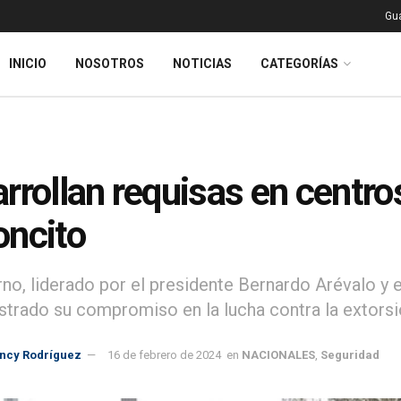
Gu
INICIO
NOSOTROS
NOTICIAS
CATEGORÍAS
rrollan requisas en centro
oncito
rno, liderado por el presidente Bernardo Arévalo y
trado su compromiso en la lucha contra la extorsi
incy Rodríguez
16 de febrero de 2024
en
NACIONALES
,
Seguridad