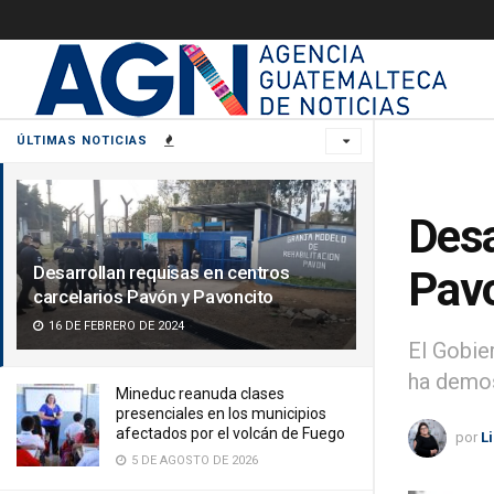
ÚLTIMAS NOTICIAS
Desa
Desarrollan requisas en centros
Pav
carcelarios Pavón y Pavoncito
16 DE FEBRERO DE 2024
El Gobie
ha demos
Mineduc reanuda clases
presenciales en los municipios
afectados por el volcán de Fuego
por
L
5 DE AGOSTO DE 2026