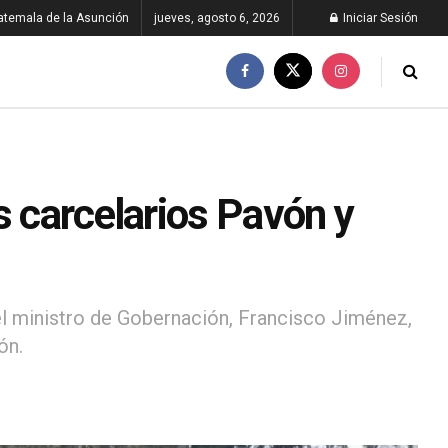
atemala de la Asunción
jueves, agosto 6, 2026
Iniciar Sesión
s carcelarios Pavón y
 el ministro de Gobernación, Francisco Jiménez,
ón.