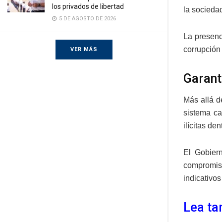
los privados de libertad
la socieda
5 DE AGOSTO DE 2026
La presenc
corrupción 
VER MÁS
Garant
Más allá d
sistema ca
ilícitas de
El Gobier
compromiso
indicativos
Lea ta