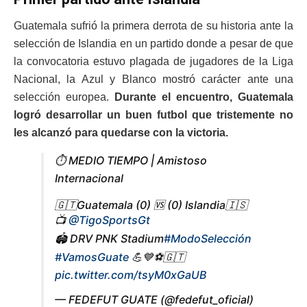
Guatemala sufrió la primera derrota de su historia ante la
selección de Islandia en un partido donde a pesar de que
la convocatoria estuvo plagada de jugadores de la Liga
Nacional, la Azul y Blanco mostró carácter ante una
selección europea.
Durante el encuentro, Guatemala
logró desarrollar un buen futbol que tristemente no
les alcanzó para quedarse con la victoria.
⏱️ MEDIO TIEMPO | Amistoso
Internacional
🇬🇹Guatemala (0) 🆚 (0) Islandia🇮🇸
📺
@TigoSportsGt
🏟 DRV PNK Stadium
#ModoSelección
#VamosGuate
💪💙⚽️🇬🇹
pic.twitter.com/tsyM0xGaUB
— FEDEFUT GUATE (@fedefut_oficial)