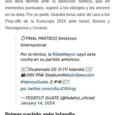
una dura derrota ante la selección nórdica, que en
momentos puntuales, superó a los vikingos y les encerró
en su área. Por su parte, Islandia toma valor de cara a los
Play-offs de la Eurocopa 2024 ante Israel, Bosnia y
Herzegovina y Ucrania.
⏱️ FINAL PARTIDO| Amistoso
Internacional
Por la minina, la
#SeleMayor
cayó esta
noche en su partido amistoso.
🇬🇹Guatemala (0) 🆚 (1) Islandia🇮🇸
🏟 DRV PNK Stadium
#ModoSelección
#VamosGuate
💪💙⚽️🇬🇹
pic.twitter.com/s5oJC8Vrqy
— FEDEFUT GUATE (@fedefut_oficial)
January 14, 2024
Primer partido ante Islandia