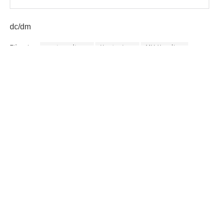
dc/dm
Etiquetas:
guatemalteco
Hantavirus
MV Hondius
OMS
Países Bajos
Tenerife
AGN.GT - 2021
Sitio web desarrollado por:
SCSPR