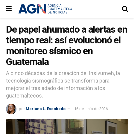
De papel ahumado a alertas en
tiempo real: así evolucionó el
monitoreo sísmico en
Guatemala
A cinco décadas de la creación del Insivumeh, la
tecnología sismográfica se transforma para
mejorar el trasladado de información a los
guatemaltecos.
por
Mariana L. Escobedo
16 de junio de 2026