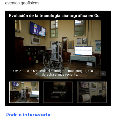
eventos geofísicos.
Evolución de la tecnología sismográfica en Guatemala./Foto: Gilber García.
1
de 7
A la izquierda el sismógrafo más antiguo, a la
-
+
derecha el más reciente.
Podría interesarle: