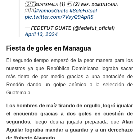
🇬🇹ɢᴜᴀᴛᴇᴍᴀʟᴀ (1) 🆚 (2) ʀᴇᴘ. ᴅᴏᴍɪɴɪᴄᴀɴᴀ
🇩🇴
#VamosGuate
#SeleFutsal
pic.twitter.com/7VsyQ9ApRS
— FEDEFUT GUATE (@fedefut_oficial)
April 13, 2024
Fiesta de goles en Managua
El segundo tiempo empezó de la peor manera para los
nuestros ya que República Dominicana lograba sacar
más tierra de por medio gracias a una anotación de
Rondón dando un golpe anímico a la selección de
Guatemala.
Los hombres de maíz tirando de orgullo, logró igualar
el encuentro gracias a dos goles en cuestión de
segundos,
luego deuna jugada preparada que
Alan
Aguilar lograba mandar a guardar y a un derechazo
de Roberto Alvarado.