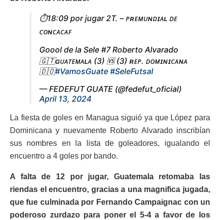
⏱️18:09 por jugar 2T. – ᴘʀᴇᴍᴜɴᴅɪᴀʟ ᴅᴇ
ᴄᴏɴᴄᴀᴄᴀꜰ
Goool de la Sele #7 Roberto Alvarado
🇬🇹ɢᴜᴀᴛᴇᴍᴀʟᴀ (3) 🆚 (3) ʀᴇᴘ. ᴅᴏᴍɪɴɪᴄᴀɴᴀ
🇩🇴
#VamosGuate
#SeleFutsal
— FEDEFUT GUATE (@fedefut_oficial)
April 13, 2024
La fiesta de goles en Managua siguió ya que López para
Dominicana y nuevamente Roberto Alvarado inscribían
sus nombres en la lista de goleadores, igualando el
encuentro a 4 goles por bando.
A falta de 12 por jugar, Guatemala retomaba las
riendas el encuentro, gracias a una magnifica jugada,
que fue culminada por Fernando Campaignac con un
poderoso zurdazo para poner el 5-4 a favor de los