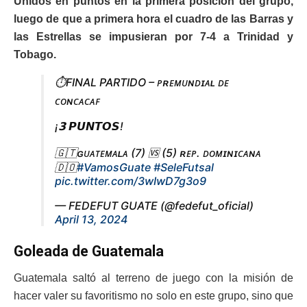
Unidos en puntos en la primera posición del grupo,
luego de que a primera hora el cuadro de las Barras y
las Estrellas se impusieran por 7-4 a Trinidad y
Tobago.
⏱️FINAL PARTIDO – ᴘʀᴇᴍᴜɴᴅɪᴀʟ ᴅᴇ
ᴄᴏɴᴄᴀᴄᴀꜰ
¡𝟯 𝙋𝙐𝙉𝙏𝙊𝙎!
🇬🇹ɢᴜᴀᴛᴇᴍᴀʟᴀ (7) 🆚 (5) ʀᴇᴘ. ᴅᴏᴍɪɴɪᴄᴀɴᴀ
🇩🇴
#VamosGuate
#SeleFutsal
pic.twitter.com/3wIwD7g3o9
— FEDEFUT GUATE (@fedefut_oficial)
April 13, 2024
Goleada de Guatemala
Guatemala saltó al terreno de juego con la misión de
hacer valer su favoritismo no solo en este grupo, sino que