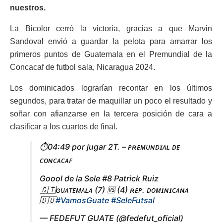
nuestros.
La Bicolor cerró la victoria, gracias a que Marvin
Sandoval envió a guardar la pelota para amarrar los
primeros puntos de Guatemala en el Premundial de la
Concacaf de futbol sala, Nicaragua 2024.
Los dominicados lograrían recontar en los últimos
segundos, para tratar de maquillar un poco el resultado y
soñar con afianzarse en la tercera posición de cara a
clasificar a los cuartos de final.
⏱️04:49 por jugar 2T. – ᴘʀᴇᴍᴜɴᴅɪᴀʟ ᴅᴇ
ᴄᴏɴᴄᴀᴄᴀꜰ
Goool de la Sele #8 Patrick Ruiz
🇬🇹ɢᴜᴀᴛᴇᴍᴀʟᴀ (7) 🆚 (4) ʀᴇᴘ. ᴅᴏᴍɪɴɪᴄᴀɴᴀ
🇩🇴
#VamosGuate
#SeleFutsal
— FEDEFUT GUATE (@fedefut_oficial)