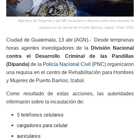
Agentes de Dipanda y del MP incautaron diversos artículos durante la
requisa en la cárcel de Puerto Barrios, Izabal. /Foto: PNC
Ciudad de Guatemala, 13 abr (
AGN
).- Desde tempranas
horas agentes investigadores de la
División Nacional
contra el Desarrollo Criminal de las Pandillas
(Dipanda)
de la
Policía Nacional Civil (PNC)
organizaron
una requisa en el centro de Rehabilitación para Hombres
y Mujeres de Puerto Barrios, Izabal.
Como resultado de estas acciones, las autoridades
informaron sobre la incautación de:
5 teléfonos celulares
cargadores para celular
auriculares