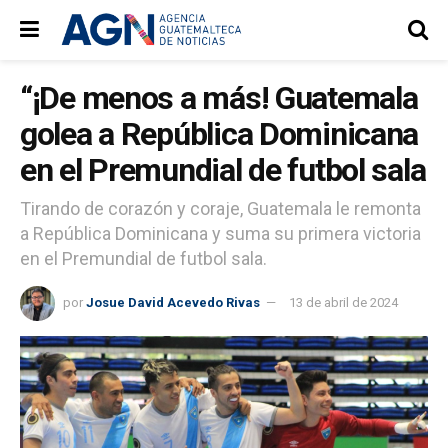
“¡De menos a más! Guatemala
golea a República Dominicana
en el Premundial de futbol sala
Tirando de corazón y coraje, Guatemala le remonta
a República Dominicana y suma su primera victoria
en el Premundial de futbol sala.
por
Josue David Acevedo Rivas
13 de abril de 2024