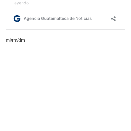
ml/rm/dm
Etiquetas:
Bono Social
Iniciativa Mano a mano
Mides
seguridad alimentaria y nutricional
Sesan
AGN.GT - 2021