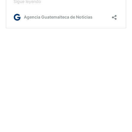
ml/rm
Etiquetas:
acciones para el desarrollo
Erradicación de pisos de tierra
Iniciativa Mano a mano
AGN.GT - 2021