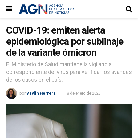
COVID-19: emiten alerta
epidemiológica por sublinaje
de la variante ómicron
El Ministerio de Salud mantiene la vigilancia
correspondiente del virus para verificar los avances
de los casos en el país.
por
Veylin Herrera
18 de enero de 2023