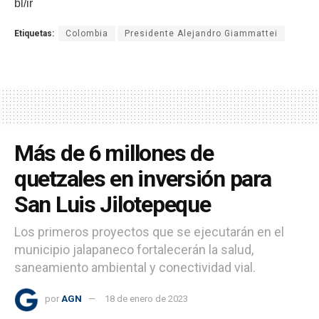
bl/ir
Etiquetas:
Colombia
Presidente Alejandro Giammattei
Más de 6 millones de
quetzales en inversión para
San Luis Jilotepeque
Los primeros proyectos que se ejecutarán en el
municipio jalapaneco fortalecerán la salud,
saneamiento ambiental y conectividad vial.
por
AGN
18 de enero de 2023