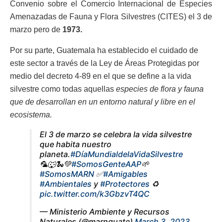
Convenio sobre el Comercio Internacional de Especies
Amenazadas de Fauna y Flora Silvestres (CITES) el 3 de
marzo pero de
1973.
Por su parte, Guatemala ha establecido el cuidado de
este sector a través de la Ley de Áreas Protegidas por
medio del decreto 4-89 en el que se define a la vida
silvestre como todas aquellas
especies de flora y fauna
que de desarrollan en un entorno natural y libre en el
ecosistema.
El 3 de marzo se celebra la vida silvestre
que habita nuestro
planeta.
#DíaMundialdelaVidaSilvestre
🦜🐺🐍💚
#SomosGenteAAP
🌱
#SomosMARN
✅
#Amigables
#Ambientales
y
#Protectores
♻️
pic.twitter.com/k3GbzvT4QC
— Ministerio Ambiente y Recursos
Naturales (@marnguate)
March 3, 2023