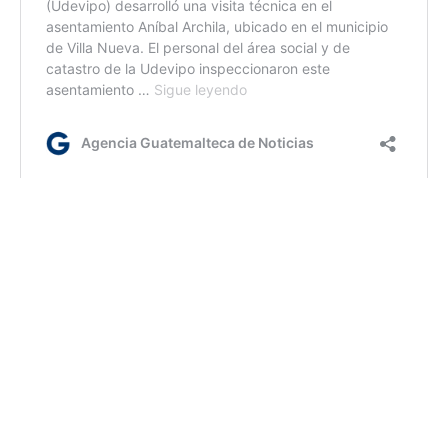
ml/dc/dm
Etiquetas:
Escuintla
Galardón Palmera de Jade
MCD