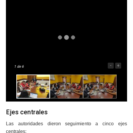
-
+
1
de 6
Ejes centrales
Las autoridades dieron seguimiento a cinco ejes
centrales: