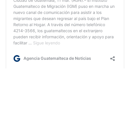
lr/dc/dm
Etiquetas:
Crédito Tob'anik
MAGA