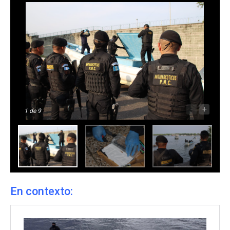
-
+
1
de 9
En contexto: