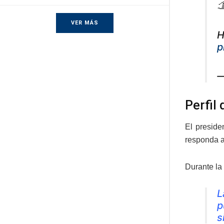

VER MÁS
H
p
—
Perfil 
El preside
responda a
Durante la
L
p
s