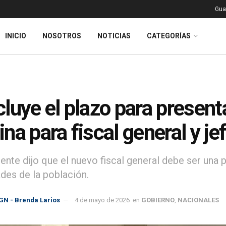
Gua
INICIO
NOSOTROS
NOTICIAS
CATEGORÍAS
luye el plazo para presen
na para fiscal general y je
ente dijo que el nuevo fiscal general debe ser una 
des de la población.
GN - Brenda Larios
4 de mayo de 2026
en
GOBIERNO
,
NACIONALES