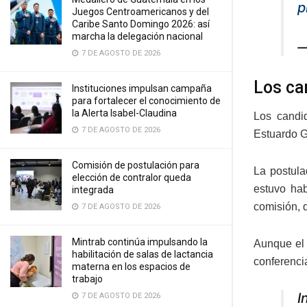
p
Juegos Centroamericanos y del
Caribe Santo Domingo 2026: así
marcha la delegación nacional
—
7 DE AGOSTO DE 2026
Los ca
Instituciones impulsan campaña
para fortalecer el conocimiento de
la Alerta Isabel-Claudina
Los candi
7 DE AGOSTO DE 2026
Estuardo G
Comisión de postulación para
La postula
elección de contralor queda
estuvo hab
integrada
comisión, 
7 DE AGOSTO DE 2026
Mintrab continúa impulsando la
Aunque el 
habilitación de salas de lactancia
conferenci
materna en los espacios de
trabajo
I
7 DE AGOSTO DE 2026