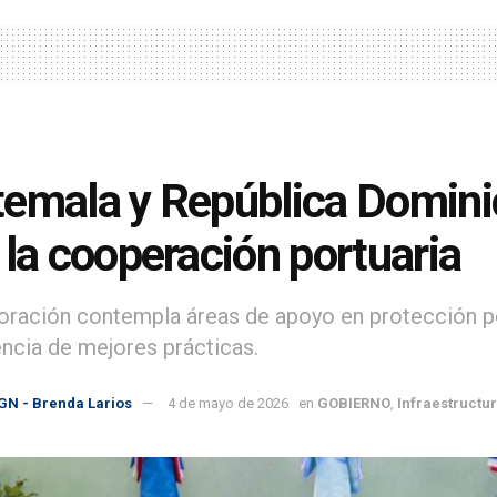
emala y República Domini
 la cooperación portuaria
oración contempla áreas de apoyo en protección po
encia de mejores prácticas.
GN - Brenda Larios
4 de mayo de 2026
en
GOBIERNO
,
Infraestructu