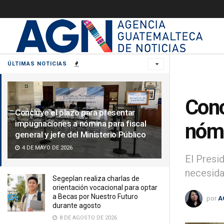
ÚLTIMAS NOTICIAS
Conc
Concluye el plazo para presentar
impugnaciones a nómina para fiscal
nómi
general y jefe del Ministerio Público
4 DE MAYO DE 2026
El Presid
necesida
Segeplan realiza charlas de
orientación vocacional para optar
a Becas por Nuestro Futuro
por
A
durante agosto
8 DE AGOSTO DE 2026