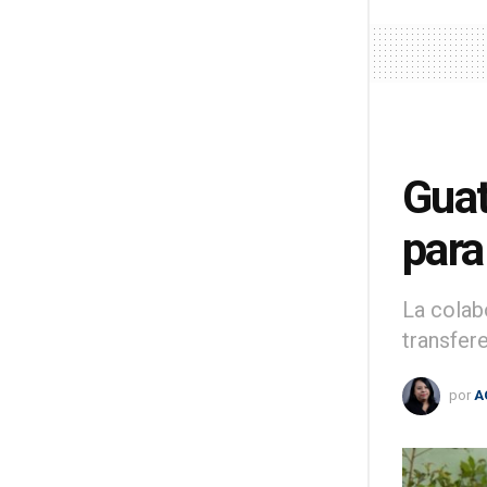
Guat
para
La colab
transfer
por
A