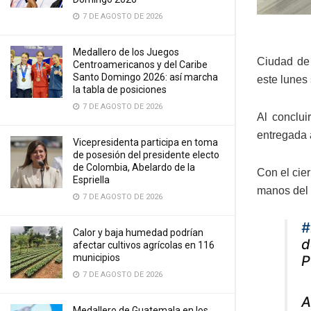
7 DE AGOSTO DE 2026
Medallero de los Juegos
Ciudad de 
Centroamericanos y del Caribe
Santo Domingo 2026: así marcha
este lunes
la tabla de posiciones
7 DE AGOSTO DE 2026
Al conclui
entregada 
Vicepresidenta participa en toma
de posesión del presidente electo
de Colombia, Abelardo de la
Con el cie
Espriella
manos del p
7 DE AGOSTO DE 2026
#
Calor y baja humedad podrían
d
afectar cultivos agrícolas en 116
municipios
P
7 DE AGOSTO DE 2026
A
Medallero de Guatemala en los