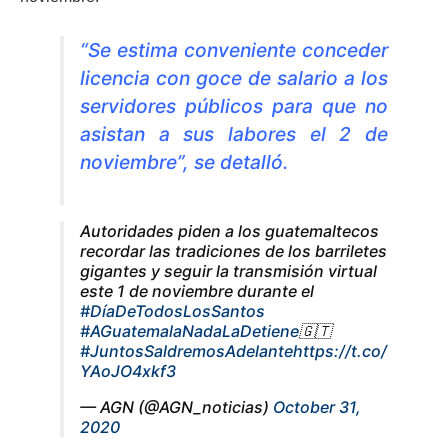
“Se estima conveniente conceder
licencia con goce de salario a los
servidores públicos para que no
asistan a sus labores el 2 de
noviembre”, se detalló.
Autoridades piden a los guatemaltecos
recordar las tradiciones de los barriletes
gigantes y seguir la transmisión virtual
este 1 de noviembre durante el
#DíaDeTodosLosSantos
#AGuatemalaNadaLaDetiene
🇬🇹
#JuntosSaldremosAdelante
https://t.co/
YAoJO4xkf3
— AGN (@AGN_noticias)
October 31,
2020