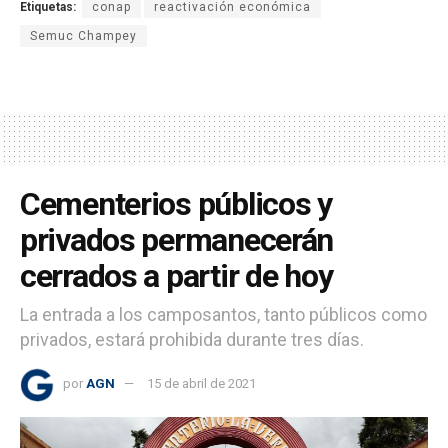
Etiquetas:
conap
reactivación económica
Semuc Champey
Cementerios públicos y
privados permanecerán
cerrados a partir de hoy
La entrada a los camposantos, tanto públicos como
privados, estará prohibida durante tres días.
por
AGN
15 de abril de 2021