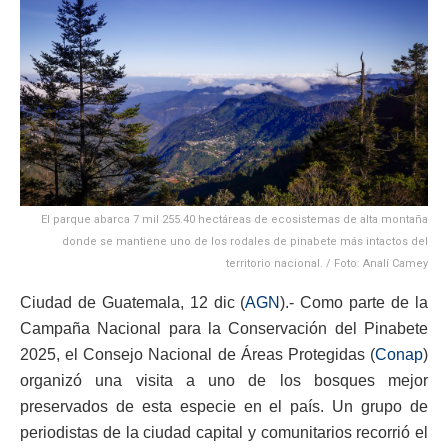
El parque abarca 7 mil 255.40 hectáreas de ecosistemas de alta montaña
donde se mantiene uno de los rodales de pinabete más intactos del
territorio nacional. / Foto: Analí Camey
Ciudad de Guatemala, 12 dic (
AGN
).- Como parte de la
Campaña Nacional para la Conservación del Pinabete
2025, el Consejo Nacional de Áreas Protegidas (
Conap
)
organizó una visita a uno de los bosques mejor
preservados de esta especie en el país. Un grupo de
periodistas de la ciudad capital y comunitarios recorrió el