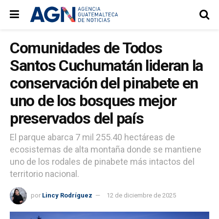
Comunidades de Todos
Santos Cuchumatán lideran la
conservación del pinabete en
uno de los bosques mejor
preservados del país
El parque abarca 7 mil 255.40 hectáreas de
ecosistemas de alta montaña donde se mantiene
uno de los rodales de pinabete más intactos del
territorio nacional.
por
Lincy Rodríguez
12 de diciembre de 2025