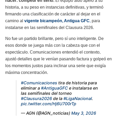
hacer: competir en serio.
El equipo albo apeló a su
historia, a su peso en instancias definitivas, y terminó
firmando una clasificación de carácter al dejar en el
camino al
vigente bicampeón, Antigua GFC
,
para
instalarse en las semifinales del Clausura 2026.
No fue un partido brillante, pero sí uno inteligente. De
esos donde se juega más con la cabeza que con el
espectáculo. Comunicaciones entendió el contexto,
ajustó detalles que le venían pasando factura y golpeó en
los momentos justos para inclinar una serie que exigía
máxima concentración.
#Comunicaciones
tira de historia para
eliminar a
#AntiguaGFC
e instalarse en
las semifinales del torneo
#Clausura2026
de la
#LigaNacional
.
pic.twitter.com/Hj6U700rTp
— AGN (@AGN_noticias)
May 3, 2026