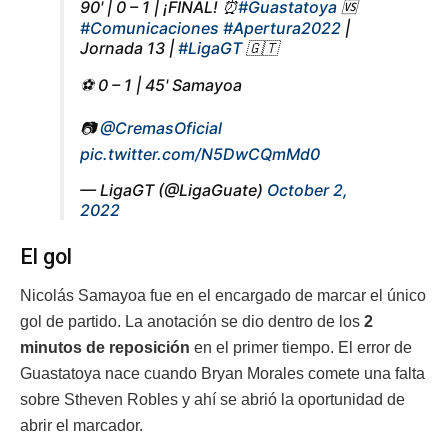
90' | 0 – 1 | ¡FINAL! ⏰
#Guastatoya
🆚
#Comunicaciones
#Apertura2022
|
Jornada 13 |
#LigaGT
🇬🇹
⚽ 0 – 1 | 45' Samayoa
📷
@CremasOficial
pic.twitter.com/N5DwCQmMd0
— LigaGT (@LigaGuate)
October 2,
2022
El gol
Nicolás Samayoa fue en el encargado de marcar el único
gol de partido. La anotación se dio dentro de los
2
minutos de reposición
en el primer tiempo. El error de
Guastatoya nace cuando Bryan Morales comete una falta
sobre Stheven Robles y ahí se abrió la oportunidad de
abrir el marcador.