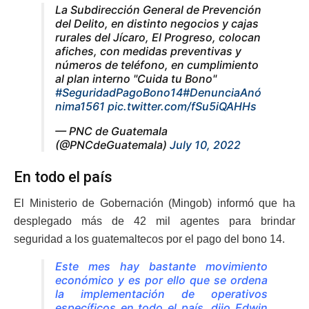
La Subdirección General de Prevención
del Delito, en distinto negocios y cajas
rurales del Jícaro, El Progreso, colocan
afiches, con medidas preventivas y
números de teléfono, en cumplimiento
al plan interno "Cuida tu Bono"
#SeguridadPagoBono14
#DenunciaAnó
nima1561
pic.twitter.com/fSu5iQAHHs
— PNC de Guatemala
(@PNCdeGuatemala)
July 10, 2022
En todo el país
El Ministerio de Gobernación (Mingob) informó que ha
desplegado más de 42 mil agentes para brindar
seguridad a los guatemaltecos por el pago del bono 14.
Este mes hay bastante movimiento
económico y es por ello que se ordena
la implementación de operativos
específicos en todo el país, dijo Edwin