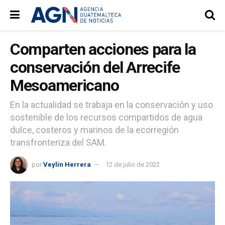
Comparten acciones para la
conservación del Arrecife
Mesoamericano
En la actualidad se trabaja en la conservación y uso
sostenible de los recursos compartidos de agua
dulce, costeros y marinos de la ecorregión
transfronteriza del SAM.
por
Veylin Herrera
12 de julio de 2022