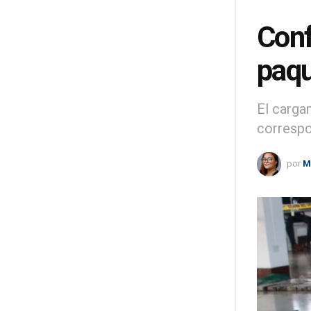
Conf
paqu
El carga
correspo
por
M