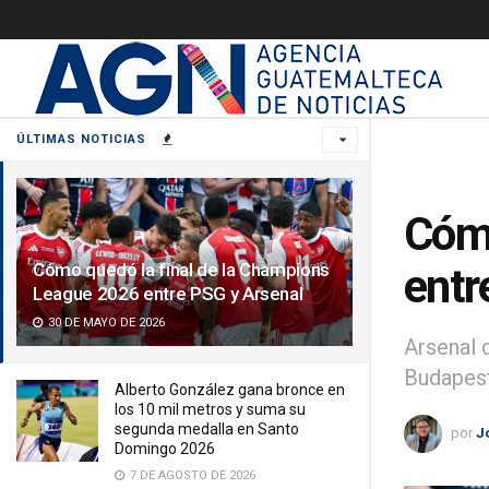
ÚLTIMAS NOTICIAS
Cómo
Cómo quedó la final de la Champions
entr
League 2026 entre PSG y Arsenal
30 DE MAYO DE 2026
Arsenal 
Budapest
Alberto González gana bronce en
los 10 mil metros y suma su
segunda medalla en Santo
por
J
Domingo 2026
7 DE AGOSTO DE 2026