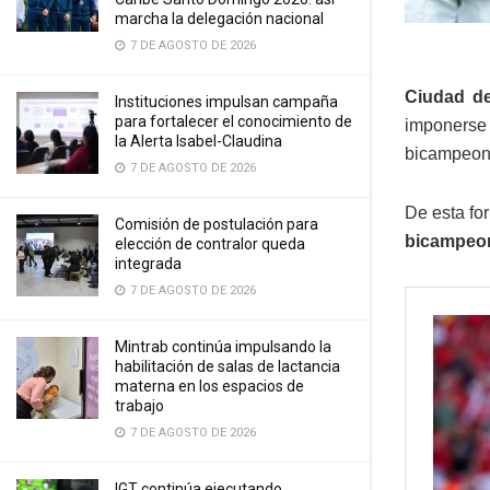
marcha la delegación nacional
7 DE AGOSTO DE 2026
Ciudad de
Instituciones impulsan campaña
para fortalecer el conocimiento de
imponerse
la Alerta Isabel-Claudina
bicampeona
7 DE AGOSTO DE 2026
De esta fo
Comisión de postulación para
bicampeon
elección de contralor queda
integrada
7 DE AGOSTO DE 2026
Mintrab continúa impulsando la
habilitación de salas de lactancia
materna en los espacios de
trabajo
7 DE AGOSTO DE 2026
IGT continúa ejecutando