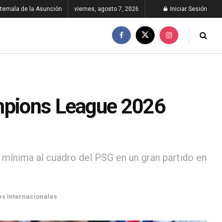
temala de la Asunción
viernes, agosto 7, 2026
Iniciar Sesión
ampions League 2026
a mínima al cuadro del PSG en un gran partido en
es Internacionales