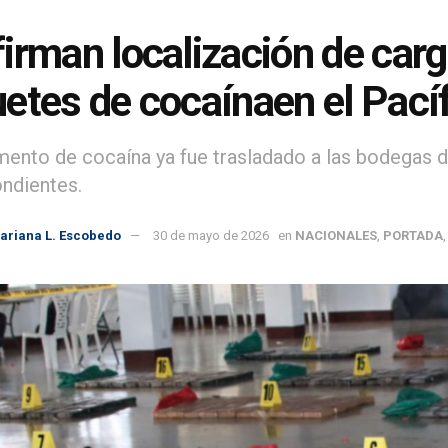
irman localización de ca
etes de cocaínaen el Pací
mento de cocaína ya fue trasladado a las bodegas d
ndientes.
ariana L. Escobedo
30 de mayo de 2026
en
NACIONALES
,
PORTADA