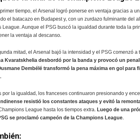
 primer tiempo, el Arsenal logró ponerse en ventaja gracias a u
do el batacazo en Budapest y, con un zurdazo fulminante del a
League. Aunque el PSG buscó la igualdad durante toda la prim
ener la ventaja al descanso.
gunda mitad, el Arsenal bajó la intensidad y el PSG comenzó a t
a Kvaratskhelia desbordó por la banda y provocó un penal 
usmane Dembélé transformó la pena máxima en gol para fir
.
 por la igualdad, los franceses continuaron presionando y ence
ndinense resistió los constantes ataques y evitó la remont
a Champions League hasta los tiempos extra.
Luego de una prór
PSG se proclamó campeón de la Champions League
.
mbién: