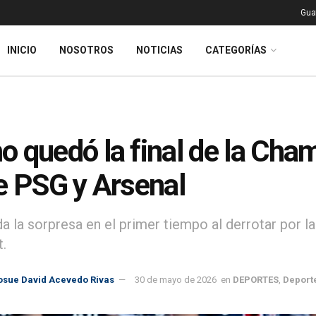
Gua
INICIO
NOSOTROS
NOTICIAS
CATEGORÍAS
 quedó la final de la Ch
e PSG y Arsenal
da la sorpresa en el primer tiempo al derrotar por l
.
osue David Acevedo Rivas
30 de mayo de 2026
en
DEPORTES
,
Deport