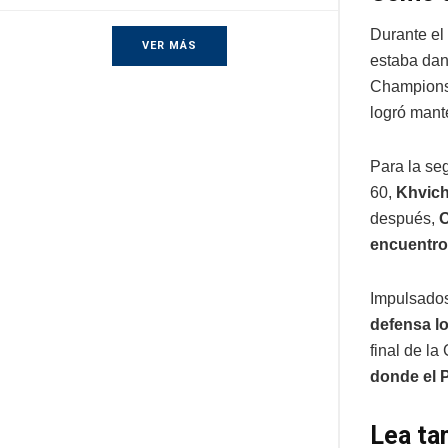
Durante el
VER MÁS
estaba dan
Champions 
logró mant
Para la se
60,
Khvich
después,
O
encuentro
Impulsados
defensa lo
final de l
donde el 
Lea ta