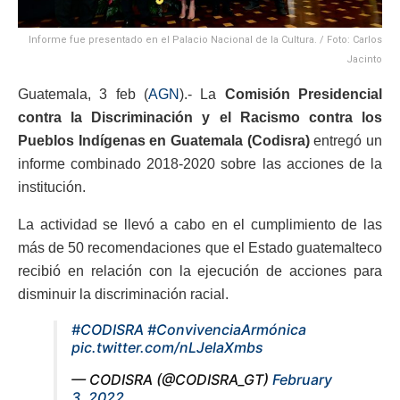
Informe fue presentado en el Palacio Nacional de la Cultura. / Foto: Carlos
Jacinto
Guatemala, 3 feb (
AGN
).- La
Comisión Presidencial
contra la Discriminación y el Racismo contra los
Pueblos Indígenas en Guatemala (Codisra)
entregó un
informe combinado 2018-2020 sobre las acciones de la
institución.
La actividad se llevó a cabo en el cumplimiento de las
más de 50 recomendaciones que el Estado guatemalteco
recibió en relación con la ejecución de acciones para
disminuir la discriminación racial.
#CODISRA
#ConvivenciaArmónica
pic.twitter.com/nLJelaXmbs
— CODISRA (@CODISRA_GT)
February
3, 2022