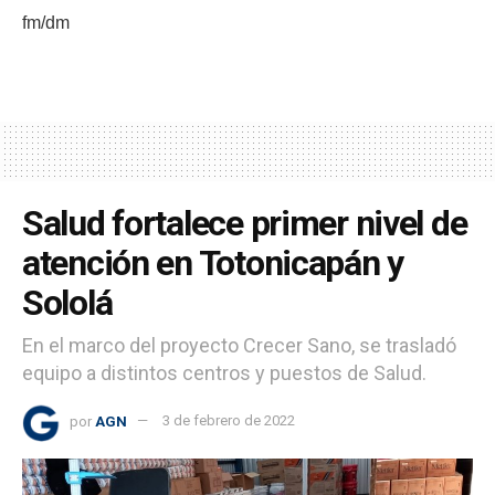
fm/dm
Salud fortalece primer nivel de
atención en Totonicapán y
Sololá
En el marco del proyecto Crecer Sano, se trasladó
equipo a distintos centros y puestos de Salud.
por
AGN
3 de febrero de 2022