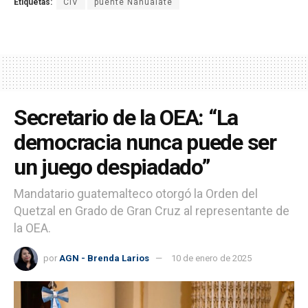
Etiquetas:
CIV
puente Nahualate
Secretario de la OEA: “La
democracia nunca puede ser
un juego despiadado”
Mandatario guatemalteco otorgó la Orden del
Quetzal en Grado de Gran Cruz al representante de
la OEA.
por
AGN - Brenda Larios
10 de enero de 2025