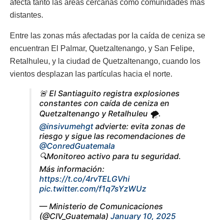
afecta tanto las áreas cercanas como comunidades más
distantes.
Entre las zonas más afectadas por la caída de ceniza se
encuentran El Palmar, Quetzaltenango, y San Felipe,
Retalhuleu, y la ciudad de Quetzaltenango, cuando los
vientos desplazan las partículas hacia el norte.
🚨 El Santiaguito registra explosiones
constantes con caída de ceniza en
Quetzaltenango y Retalhuleu 🌪.
@insivumehgt
advierte: evita zonas de
riesgo y sigue las recomendaciones de
@ConredGuatemala
🔍Monitoreo activo para tu seguridad.
Más información:
https://t.co/4rvTELGVhi
pic.twitter.com/f1q7sYzWUz
— Ministerio de Comunicaciones
(@CIV_Guatemala)
January 10, 2025