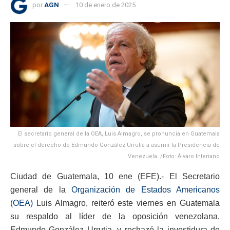
por
AGN
10 de enero de 2025
El secretario general de la OEA, Luis Almagro, se pronuncia en Guatemala
sobre el derecho de Edmundo González Urrutia a asumir la Presidencia de
Venezuela. /Foto: Álvaro Interiano
Ciudad de Guatemala, 10 ene (EFE).- El Secretario
general de la
Organización de Estados Americanos
(OEA)
Luis Almagro, reiteró este viernes en Guatemala
su respaldo al líder de la oposición venezolana,
Edmundo González Urrutia, y rechazó la investidura de