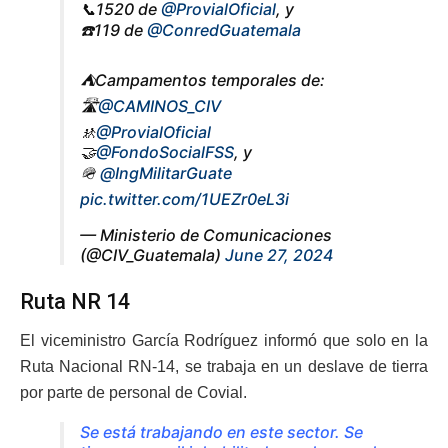
📞1520 de
@ProvialOficial
, y
☎️119 de
@ConredGuatemala
⛺Campamentos temporales de:
🛣️
@CAMINOS_CIV
🚸
@ProvialOficial
🤝
@FondoSocialFSS
, y
🪖
@IngMilitarGuate
pic.twitter.com/1UEZr0eL3i
— Ministerio de Comunicaciones
(@CIV_Guatemala)
June 27, 2024
Ruta NR 14
El viceministro García Rodríguez informó que solo en la
Ruta Nacional RN-14, se trabaja en un deslave de tierra
por parte de personal de Covial.
Se está trabajando en este sector. Se