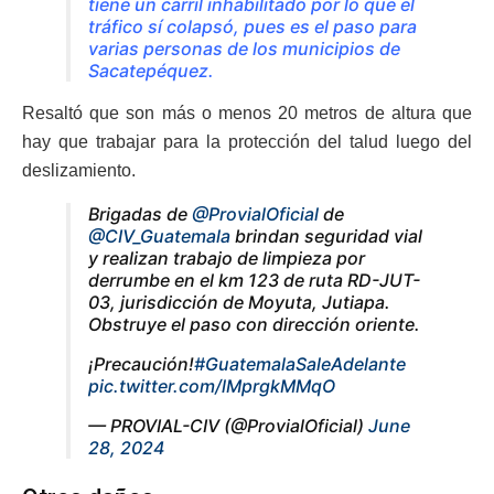
tiene un carril inhabilitado por lo que el
tráfico sí colapsó, pues es el paso para
varias personas de los municipios de
Sacatepéquez.
Resaltó que son más o menos 20 metros de altura que
hay que trabajar para la protección del talud luego del
deslizamiento.
Brigadas de
@ProvialOficial
de
@CIV_Guatemala
brindan seguridad vial
y realizan trabajo de limpieza por
derrumbe en el km 123 de ruta RD-JUT-
03, jurisdicción de Moyuta, Jutiapa.
Obstruye el paso con dirección oriente.
¡Precaución!
#GuatemalaSaleAdelante
pic.twitter.com/lMprgkMMqO
— PROVIAL-CIV (@ProvialOficial)
June
28, 2024