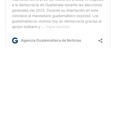
ym/jmv
Etiquetas:
Bernardo Arévalo
Presidente Arévalo