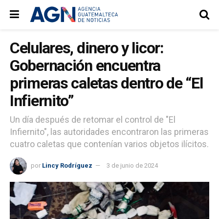
Celulares, dinero y licor:
Gobernación encuentra
primeras caletas dentro de “El
Infiernito”
Un día después de retomar el control de "El
Infiernito", las autoridades encontraron las primeras
cuatro caletas que contenían varios objetos ilícitos.
por
Lincy Rodríguez
3 de junio de 2024